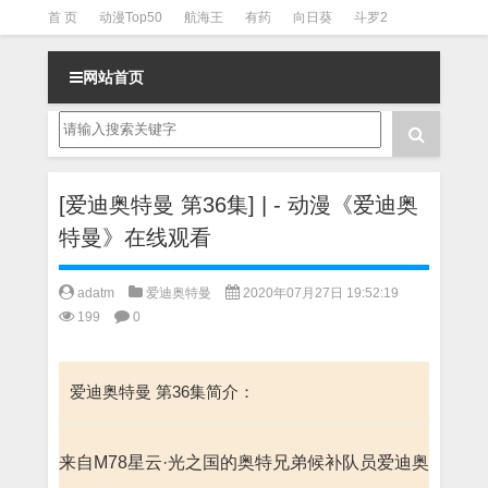
首 页
动漫Top50
航海王
有药
向日葵
斗罗2
斗罗3
火影
一拳超人
柯南
阴阳师
节目清单
网站首页
[爱迪奥特曼 第36集] | - 动漫《爱迪奥
特曼》在线观看
adatm
爱迪奥特曼
2020年07月27日 19:52:19
199
0
爱迪奥特曼 第36集简介：
来自M78星云·光之国的奥特兄弟候补队员爱迪奥