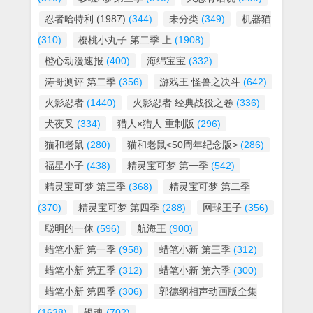
忍者哈特利 (1987)
(344)
未分类
(349)
机器猫
(310)
樱桃小丸子 第二季 上
(1908)
橙心动漫速报
(400)
海绵宝宝
(332)
涛哥测评 第二季
(356)
游戏王 怪兽之决斗
(642)
火影忍者
(1440)
火影忍者 经典战役之卷
(336)
犬夜叉
(334)
猎人×猎人 重制版
(296)
猫和老鼠
(280)
猫和老鼠<50周年纪念版>
(286)
福星小子
(438)
精灵宝可梦 第一季
(542)
精灵宝可梦 第三季
(368)
精灵宝可梦 第二季
(370)
精灵宝可梦 第四季
(288)
网球王子
(356)
聪明的一休
(596)
航海王
(900)
蜡笔小新 第一季
(958)
蜡笔小新 第三季
(312)
蜡笔小新 第五季
(312)
蜡笔小新 第六季
(300)
蜡笔小新 第四季
(306)
郭德纲相声动画版全集
(1638)
银魂
(702)