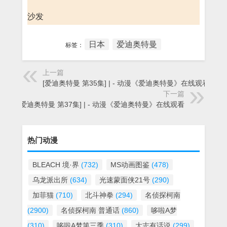
沙发
日本
爱迪奥特曼
标签：
上一篇
[爱迪奥特曼 第35集] | - 动漫《爱迪奥特曼》在线观看
下一篇
[爱迪奥特曼 第37集] | - 动漫《爱迪奥特曼》在线观看
热门动漫
BLEACH 境·界
(732)
MS动画图鉴
(478)
乌龙派出所
(634)
光速蒙面侠21号
(290)
加菲猫
(710)
北斗神拳
(294)
名侦探柯南
(2900)
名侦探柯南 普通话
(860)
哆啦A梦
(310)
哆啦A梦第三季
(310)
大志有话说
(299)