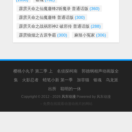
霹雳天命之仙魔鏖锋2斩魔录 普通话版
(360)
霹雳天命之仙魔鏖锋 普通话版
(300)
霹雳天命之战祸邪神2 破邪传 普通话版
(288)
霹雳狼烟之古原争霸
(300)
麻辣小冤家
(306)
樱桃小丸子 第二季 上
名侦探柯南
郭德纲相声动画版全
集
火影忍者
蜡笔小新 第一季
加菲猫
银魂
乌龙派
出所
聪明的一休
Copyright © 2012 - 2026
风车动漫
Powered by
风车动漫
－免费在线观看动漫动画片的网站