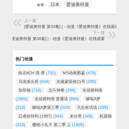
日本
爱迪奥特曼
标签：
上一篇
[爱迪奥特曼 第34集] | - 动漫《爱迪奥特曼》在线观看
下一篇
[爱迪奥特曼 第36集] | - 动漫《爱迪奥特曼》在线观看
热门动漫
BLEACH 境·界
(732)
MS动画图鉴
(478)
乌龙派出所
(634)
光速蒙面侠21号
(290)
加菲猫
(710)
北斗神拳
(294)
名侦探柯南
(2900)
名侦探柯南 普通话
(860)
哆啦A梦
(310)
哆啦A梦第三季
(310)
大志有话说
(299)
忍者哈特利 (1987)
(344)
未分类
(349)
机器猫
(310)
樱桃小丸子 第二季 上
(1908)