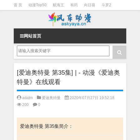
首 页
动漫Top50
航海王
有药
向日葵
斗罗2
斗罗3
火影
一拳超人
柯南
阴阳师
节目清单
网站首页
[爱迪奥特曼 第35集] | - 动漫《爱迪奥
特曼》在线观看
adatm
爱迪奥特曼
2020年07月27日 19:52:18
200
0
爱迪奥特曼 第35集简介：