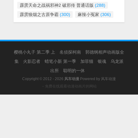
霹雳天命之战祸邪神2 破邪传 普通话版
(288)
霹雳狼烟之古原争霸
(300)
麻辣小冤家
(306)
樱桃小丸子 第二季 上
名侦探柯南
郭德纲相声动画版全
集
火影忍者
蜡笔小新 第一季
加菲猫
银魂
乌龙派
出所
聪明的一休
Copyright © 2012 - 2026
风车动漫
Powered by
风车动漫
－免费在线观看动漫动画片的网站