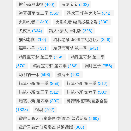
橙心动漫速报
(400)
海绵宝宝
(332)
涛哥测评 第二季
(356)
游戏王 怪兽之决斗
(642)
火影忍者
(1440)
火影忍者 经典战役之卷
(336)
犬夜叉
(334)
猎人×猎人 重制版
(296)
猫和老鼠
(280)
猫和老鼠<50周年纪念版>
(286)
福星小子
(438)
精灵宝可梦 第一季
(542)
精灵宝可梦 第三季
(368)
精灵宝可梦 第二季
(370)
精灵宝可梦 第四季
(288)
网球王子
(356)
聪明的一休
(596)
航海王
(900)
蜡笔小新 第一季
(958)
蜡笔小新 第三季
(312)
蜡笔小新 第五季
(312)
蜡笔小新 第六季
(300)
蜡笔小新 第四季
(306)
郭德纲相声动画版全集
(1638)
银魂
(702)
霹雳天命之仙魔鏖锋2斩魔录 普通话版
(360)
霹雳天命之仙魔鏖锋 普通话版
(300)