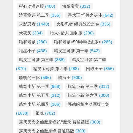
橙心动漫速报
(400)
海绵宝宝
(332)
涛哥测评 第二季
(356)
游戏王 怪兽之决斗
(642)
火影忍者
(1440)
火影忍者 经典战役之卷
(336)
犬夜叉
(334)
猎人×猎人 重制版
(296)
猫和老鼠
(280)
猫和老鼠<50周年纪念版>
(286)
福星小子
(438)
精灵宝可梦 第一季
(542)
精灵宝可梦 第三季
(368)
精灵宝可梦 第二季
(370)
精灵宝可梦 第四季
(288)
网球王子
(356)
聪明的一休
(596)
航海王
(900)
蜡笔小新 第一季
(958)
蜡笔小新 第三季
(312)
蜡笔小新 第五季
(312)
蜡笔小新 第六季
(300)
蜡笔小新 第四季
(306)
郭德纲相声动画版全集
(1638)
银魂
(702)
霹雳天命之仙魔鏖锋2斩魔录 普通话版
(360)
霹雳天命之仙魔鏖锋 普通话版
(300)