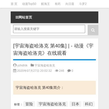
首 页
动漫Top50
航海王
有药
向日葵
斗罗2
斗罗3
火影
一拳超人
柯南
阴阳师
节目清单
网站首页
[宇宙海盗哈洛克 第40集] | - 动漫《宇
宙海盗哈洛克》在线观看
yzhdhlk
宇宙海盗哈洛克
2020年07月27日 20:02:32
246
0
宇宙海盗哈洛克 第40集简介：
冒险
宇宙海盗哈洛克
日本
科幻
标签：