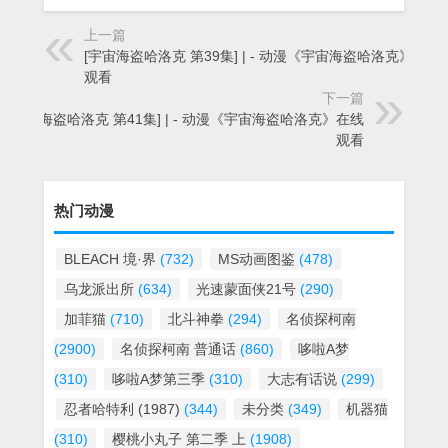
上一篇
[宇宙海盗哈洛克 第39集] | - 动漫《宇宙海盗哈洛克》在线
观看
下一篇
[宇宙海盗哈洛克 第41集] | - 动漫《宇宙海盗哈洛克》在线
观看
热门动漫
BLEACH 境·界
(732)
MS动画图鉴
(478)
乌龙派出所
(634)
光速蒙面侠21号
(290)
加菲猫
(710)
北斗神拳
(294)
名侦探柯南
(2900)
名侦探柯南 普通话
(860)
哆啦A梦
(310)
哆啦A梦第三季
(310)
大志有话说
(299)
忍者哈特利 (1987)
(344)
未分类
(349)
机器猫
(310)
樱桃小丸子 第二季 上
(1908)