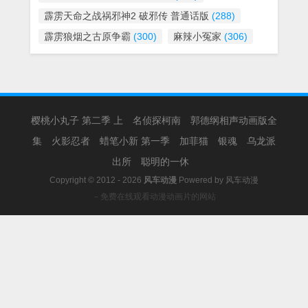
霹雳天命之战祸邪神2 破邪传 普通话版
(288)
霹雳狼烟之古原争霸
(300)
麻辣小冤家
(306)
樱桃小丸子 第二季 上
名侦探柯南
郭德纲相声动画版全
集
火影忍者
蜡笔小新 第一季
加菲猫
银魂
乌龙派
出所
聪明的一休
Copyright © 2012 - 2026
风车动漫
Powered by
风车动漫
－免费在线观看动漫动画片的网站