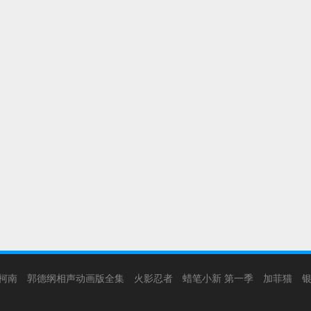
柯南
郭德纲相声动画版全集
火影忍者
蜡笔小新 第一季
加菲猫