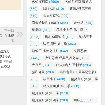
名侦探柯南
(2900)
名侦探柯南 普通话
(860)
哆啦A梦
(310)
哆啦A梦第三季
(310)
大志有话说
(299)
忍者哈特利 (1987)
(344)
未分类
(349)
机器猫
(310)
樱桃小丸子 第二季 上
下一篇
洛克》在线观
(1908)
橙心动漫速报
(400)
海绵宝宝
看
(332)
涛哥测评 第二季
(356)
游戏王 怪兽之决斗
(642)
火影忍者
 磁力天
盗哈洛克
(1440)
火影忍者 经典战役之卷
(336)
 动漫《宇宙
犬夜叉
(334)
猎人×猎人 重制版
(296)
》在线观
猫和老鼠
(280)
猫和老鼠<50周年纪念版>
(286)
福星小子
(438)
精灵宝可梦 第一季
(542)
精灵宝可梦 第三季
(368)
精灵宝可梦 第二季
(370)
精灵宝可梦 第四季
(288)
网球王子
(356)