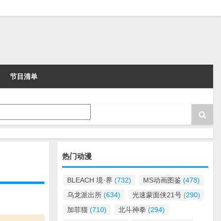
节目清单
热门动漫
BLEACH 境·界
(732)
MS动画图鉴
(478)
乌龙派出所
(634)
光速蒙面侠21号
(290)
加菲猫
(710)
北斗神拳
(294)