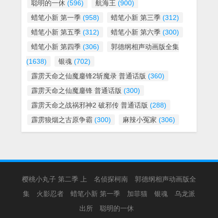
聪明的一休
(596)
航海王
(900)
蜡笔小新 第一季
(958)
蜡笔小新 第三季
(312)
蜡笔小新 第五季
(312)
蜡笔小新 第六季
(300)
蜡笔小新 第四季
(306)
郭德纲相声动画版全集
(1638)
银魂
(702)
霹雳天命之仙魔鏖锋2斩魔录 普通话版
(360)
霹雳天命之仙魔鏖锋 普通话版
(300)
霹雳天命之战祸邪神2 破邪传 普通话版
(288)
霹雳狼烟之古原争霸
(300)
麻辣小冤家
(306)
樱桃小丸子 第二季 上
名侦探柯南
郭德纲相声动画版全
集
火影忍者
蜡笔小新 第一季
加菲猫
银魂
乌龙派
出所
聪明的一休