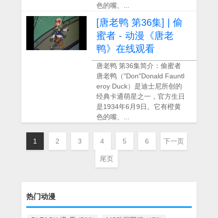
色的嘴、...
[唐老鸭 第36集] | 偷
蜜者 - 动漫《唐老
鸭》在线观看
唐老鸭 第36集简介：偷蜜者
唐老鸭（"Don"Donald Fauntl
eroy Duck）是迪士尼所创的
经典卡通萌星之一，官方生日
是1934年6月9日。它有橙黄
色的嘴、...
1
2
3
4
5
6
下一页
尾页
热门动漫