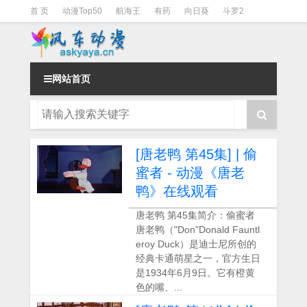
首 页
动漫Top50
航海王
有药
向日葵
斗罗2
斗罗3
火影
一拳超人
柯南
阴阳师
节目清单
网站首页
[唐老鸭 第45集] | 偷
蜜者 - 动漫《唐老
鸭》在线观看
唐老鸭 第45集简介：偷蜜者
唐老鸭（"Don"Donald Fauntl
eroy Duck）是迪士尼所创的
经典卡通萌星之一，官方生日
是1934年6月9日。它有橙黄
色的嘴、...