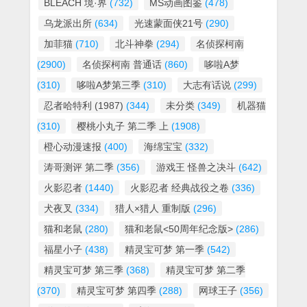
BLEACH 境·界
(732)
MS动画图鉴
(478)
乌龙派出所
(634)
光速蒙面侠21号
(290)
加菲猫
(710)
北斗神拳
(294)
名侦探柯南
(2900)
名侦探柯南 普通话
(860)
哆啦A梦
(310)
哆啦A梦第三季
(310)
大志有话说
(299)
忍者哈特利 (1987)
(344)
未分类
(349)
机器猫
(310)
樱桃小丸子 第二季 上
(1908)
橙心动漫速报
(400)
海绵宝宝
(332)
涛哥测评 第二季
(356)
游戏王 怪兽之决斗
(642)
火影忍者
(1440)
火影忍者 经典战役之卷
(336)
犬夜叉
(334)
猎人×猎人 重制版
(296)
猫和老鼠
(280)
猫和老鼠<50周年纪念版>
(286)
福星小子
(438)
精灵宝可梦 第一季
(542)
精灵宝可梦 第三季
(368)
精灵宝可梦 第二季
(370)
精灵宝可梦 第四季
(288)
网球王子
(356)