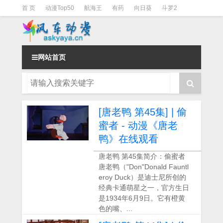
首 页
动漫Top50
航海王
有药
向日葵
斗罗2
斗罗3
火影
一拳超人
柯南
阴阳师
节目清单
网站首页
[唐老鸭 第45集] | 偷
蜜者 - 动漫《唐老
鸭》在线观看
唐老鸭 第45集简介：偷蜜者
唐老鸭（"Don"Donald Fauntl
eroy Duck）是迪士尼所创的
经典卡通萌星之一，官方生日
是1934年6月9日。它有橙黄
色的嘴、...