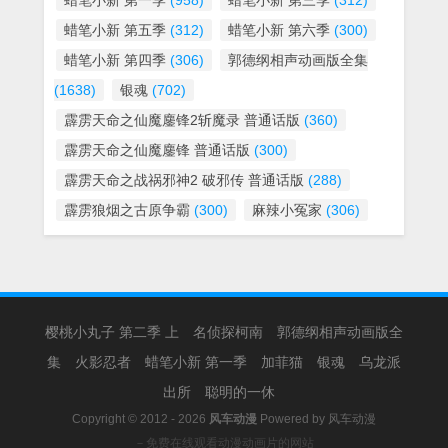
蜡笔小新 第一季
(958)
蜡笔小新 第三季
(312)
蜡笔小新 第五季
(312)
蜡笔小新 第六季
(300)
蜡笔小新 第四季
(306)
郭德纲相声动画版全集
(1638)
银魂
(702)
霹雳天命之仙魔鏖锋2斩魔录 普通话版
(360)
霹雳天命之仙魔鏖锋 普通话版
(300)
霹雳天命之战祸邪神2 破邪传 普通话版
(288)
霹雳狼烟之古原争霸
(300)
麻辣小冤家
(306)
樱桃小丸子 第二季 上
名侦探柯南
郭德纲相声动画版全
集
火影忍者
蜡笔小新 第一季
加菲猫
银魂
乌龙派
出所
聪明的一休
Copyright © 2012 - 2026
风车动漫
Powered by
风车动漫
－免费在线观看动漫动画片的网站