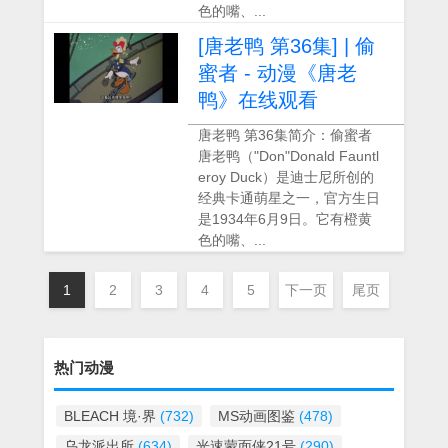
色的嘴、...
[唐老鸭 第36集] | 偷
蜜者 - 动漫《唐老
鸭》在线观看
唐老鸭 第36集简介：偷蜜者
唐老鸭（"Don"Donald Fauntl
eroy Duck）是迪士尼所创的
经典卡通萌星之一，官方生日
是1934年6月9日。它有橙黄
色的嘴、...
1
2
3
4
5
下一页
尾页
热门动漫
BLEACH 境·界
(732)
MS动画图鉴
(478)
乌龙派出所
(634)
光速蒙面侠21号
(290)