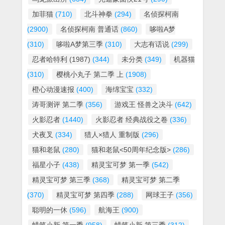
加菲猫
(710)
北斗神拳
(294)
名侦探柯南
(2900)
名侦探柯南 普通话
(860)
哆啦A梦
(310)
哆啦A梦第三季
(310)
大志有话说
(299)
忍者哈特利 (1987)
(344)
未分类
(349)
机器猫
(310)
樱桃小丸子 第二季 上
(1908)
橙心动漫速报
(400)
海绵宝宝
(332)
涛哥测评 第二季
(356)
游戏王 怪兽之决斗
(642)
火影忍者
(1440)
火影忍者 经典战役之卷
(336)
犬夜叉
(334)
猎人×猎人 重制版
(296)
猫和老鼠
(280)
猫和老鼠<50周年纪念版>
(286)
福星小子
(438)
精灵宝可梦 第一季
(542)
精灵宝可梦 第三季
(368)
精灵宝可梦 第二季
(370)
精灵宝可梦 第四季
(288)
网球王子
(356)
聪明的一休
(596)
航海王
(900)