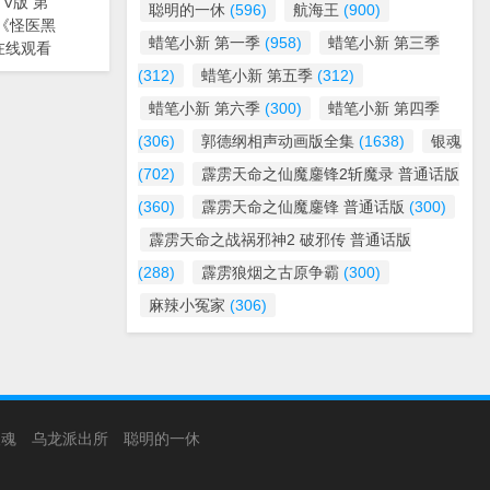
V版 第
聪明的一休
(596)
航海王
(900)
动漫《怪医黑
蜡笔小新 第一季
(958)
蜡笔小新 第三季
在线观看
(312)
蜡笔小新 第五季
(312)
蜡笔小新 第六季
(300)
蜡笔小新 第四季
(306)
郭德纲相声动画版全集
(1638)
银魂
(702)
霹雳天命之仙魔鏖锋2斩魔录 普通话版
(360)
霹雳天命之仙魔鏖锋 普通话版
(300)
霹雳天命之战祸邪神2 破邪传 普通话版
(288)
霹雳狼烟之古原争霸
(300)
麻辣小冤家
(306)
银魂
乌龙派出所
聪明的一休