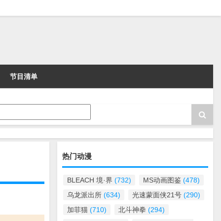
节目清单
热门动漫
BLEACH 境·界
(732)
MS动画图鉴
(478)
乌龙派出所
(634)
光速蒙面侠21号
(290)
加菲猫
(710)
北斗神拳
(294)