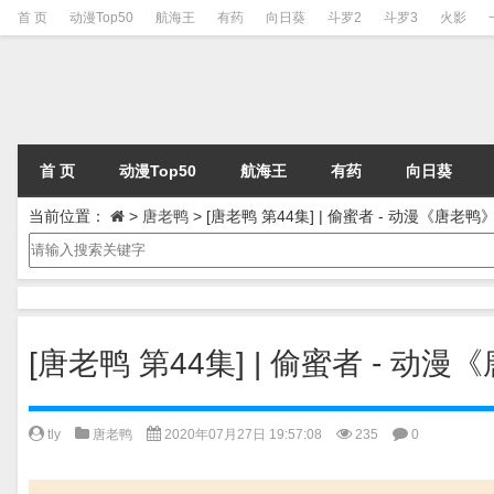
首 页
动漫Top50
航海王
有药
向日葵
斗罗2
斗罗3
火影
首 页
动漫Top50
航海王
有药
向日葵
当前位置：
>
唐老鸭
>
[唐老鸭 第44集] | 偷蜜者 - 动漫《唐老
[唐老鸭 第44集] | 偷蜜者 - 
tly
唐老鸭
2020年07月27日 19:57:08
235
0