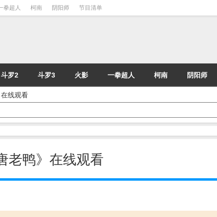
一拳超人
柯南
阴阳师
节目清单
斗罗2
斗罗3
火影
一拳超人
柯南
阴阳师
鸭》在线观看
动漫《唐老鸭》在线观看