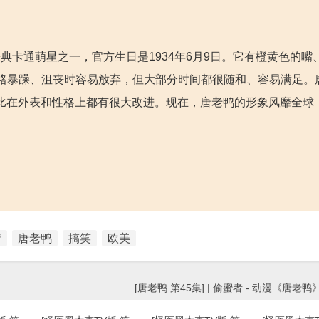
迪士尼所创的经典卡通萌星之一，官方生日是1934年6月9日。它有橙黄色的
格暴躁、沮丧时容易放弃，但大部分时间都很随和、容易满足。
相比在外表和性格上都有很大改进。现在，唐老鸭的形象风靡全球
情
唐老鸭
搞笑
欧美
[唐老鸭 第45集] | 偷蜜者 - 动漫《唐老