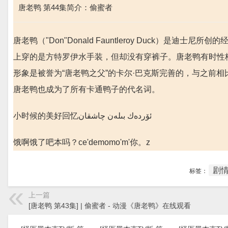
唐老鸭 第44集简介：偷蜜者
唐老鸭（"Don"Donald Fauntleroy Duck）是
上穿的是方特罗伊水手装，但却没有穿裤子。唐老鸭有时性
形象是被誉为“唐老鸭之父”的卡尔·巴克斯完善的，与之前
唐老鸭也成为了所有卡通鸭子的代名词。
小时候的美好回忆ئۆردەك بىلەن چاشقان
饿啊饿了吧本吗？ce'demomo'm'你。z
剧
标签：
上一篇
[唐老鸭 第43集] | 偷蜜者 - 动漫《唐老鸭》在线观看