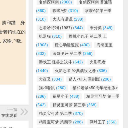
名侦探柯南
(2900)
名侦探柯南 普通话
(860)
哆啦A梦
(310)
哆啦A梦第三季
(310)
大志有话说
(299)
嘴、脚和蹼，身
忍者哈特利 (1987)
(344)
未分类
(349)
唐老鸭现在的
机器猫
(310)
樱桃小丸子 第二季 上
，家喻户晓。
(1908)
橙心动漫速报
(400)
海绵宝宝
(332)
涛哥测评 第二季
(356)
游戏王 怪兽之决斗
(642)
火影忍者
(1440)
火影忍者 经典战役之卷
(336)
犬夜叉
(334)
猎人×猎人 重制版
(296)
猫和老鼠
(280)
猫和老鼠<50周年纪念版>
(286)
福星小子
(438)
精灵宝可梦 第一季
(542)
精灵宝可梦 第三季
(368)
下一篇
精灵宝可梦 第二季
(370)
鸭》在线观看
精灵宝可梦 第四季
(288)
网球王子
(356)