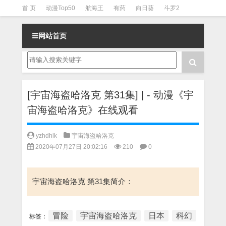
首 页
动漫Top50
航海王
有药
向日葵
斗罗2
斗罗3
火影
一拳超人
柯南
阴阳师
节目清单
网站首页
[宇宙海盗哈洛克 第31集] | - 动漫《宇
宙海盗哈洛克》在线观看
yzhdhlk
宇宙海盗哈洛克
2020年07月27日 20:02:16
210
0
宇宙海盗哈洛克 第31集简介：
冒险
宇宙海盗哈洛克
日本
科幻
标签：