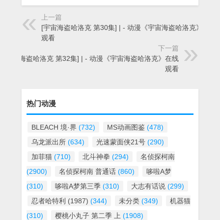
上一篇
[宇宙海盗哈洛克 第30集] | - 动漫《宇宙海盗哈洛克》在线
观看
下一篇
[宇宙海盗哈洛克 第32集] | - 动漫《宇宙海盗哈洛克》在线
观看
热门动漫
BLEACH 境·界
(732)
MS动画图鉴
(478)
乌龙派出所
(634)
光速蒙面侠21号
(290)
加菲猫
(710)
北斗神拳
(294)
名侦探柯南
(2900)
名侦探柯南 普通话
(860)
哆啦A梦
(310)
哆啦A梦第三季
(310)
大志有话说
(299)
忍者哈特利 (1987)
(344)
未分类
(349)
机器猫
(310)
樱桃小丸子 第二季 上
(1908)