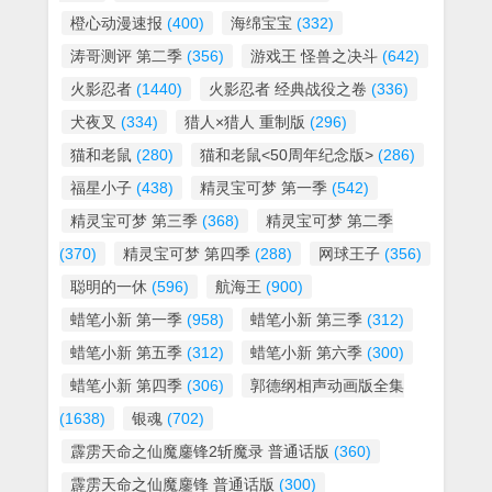
橙心动漫速报
(400)
海绵宝宝
(332)
涛哥测评 第二季
(356)
游戏王 怪兽之决斗
(642)
火影忍者
(1440)
火影忍者 经典战役之卷
(336)
犬夜叉
(334)
猎人×猎人 重制版
(296)
猫和老鼠
(280)
猫和老鼠<50周年纪念版>
(286)
福星小子
(438)
精灵宝可梦 第一季
(542)
精灵宝可梦 第三季
(368)
精灵宝可梦 第二季
(370)
精灵宝可梦 第四季
(288)
网球王子
(356)
聪明的一休
(596)
航海王
(900)
蜡笔小新 第一季
(958)
蜡笔小新 第三季
(312)
蜡笔小新 第五季
(312)
蜡笔小新 第六季
(300)
蜡笔小新 第四季
(306)
郭德纲相声动画版全集
(1638)
银魂
(702)
霹雳天命之仙魔鏖锋2斩魔录 普通话版
(360)
霹雳天命之仙魔鏖锋 普通话版
(300)