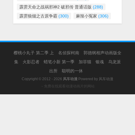
霹雳天命之战祸邪神2 破邪传 普通话版
(288)
霹雳狼烟之古原争霸
(300)
麻辣小冤家
(306)
樱桃小丸子 第二季 上
名侦探柯南
郭德纲相声动画版全
集
火影忍者
蜡笔小新 第一季
加菲猫
银魂
乌龙派
出所
聪明的一休
Copyright © 2012 - 2026
风车动漫
Powered by
风车动漫
－免费在线观看动漫动画片的网站