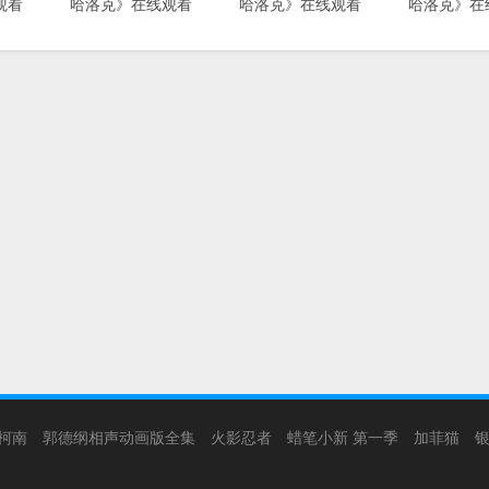
观看
哈洛克》在线观看
哈洛克》在线观看
哈洛克》在
柯南
郭德纲相声动画版全集
火影忍者
蜡笔小新 第一季
加菲猫