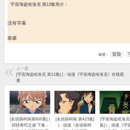
宇宙海盗哈洛克 第13集简介：
没有字幕
牶摹
冒险
标签：
上一篇
[宇宙海盗哈洛克 第12集] | - 动漫《宇宙海盗哈洛克》在线观
看
[名侦探柯南第605集] |
[名侦探柯南 第423集]
[宇宙海盗哈洛克 
回转寿司之谜 下集 -
| - 动漫《名侦探柯
集] | - 动漫《