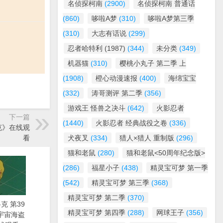
名侦探柯南
(2900)
名侦探柯南 普通话
(860)
哆啦A梦
(310)
哆啦A梦第三季
(310)
大志有话说
(299)
忍者哈特利 (1987)
(344)
未分类
(349)
机器猫
(310)
樱桃小丸子 第二季 上
(1908)
橙心动漫速报
(400)
海绵宝宝
(332)
涛哥测评 第二季
(356)
游戏王 怪兽之决斗
(642)
火影忍者
下一篇
(1440)
火影忍者 经典战役之卷
(336)
洛克》在线观
看
犬夜叉
(334)
猎人×猎人 重制版
(296)
猫和老鼠
(280)
猫和老鼠<50周年纪念版>
(286)
福星小子
(438)
精灵宝可梦 第一季
(542)
精灵宝可梦 第三季
(368)
精灵宝可梦 第二季
(370)
克 第39
精灵宝可梦 第四季
(288)
网球王子
(356)
漫《宇宙海盗