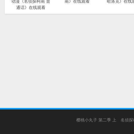
动漫《名侦探柯南 普
南》在线观看
哈洛克》在线
通话》在线观看
樱桃小丸子 第二季 上
名侦探