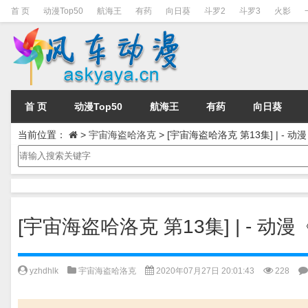
首 页
动漫Top50
航海王
有药
向日葵
斗罗2
斗罗3
火影
首 页
动漫Top50
航海王
有药
向日葵
当前位置：
>
宇宙海盗哈洛克
>
[宇宙海盗哈洛克 第13集] | -
[宇宙海盗哈洛克 第13集] | -
yzhdhlk
宇宙海盗哈洛克
2020年07月27日 20:01:43
228