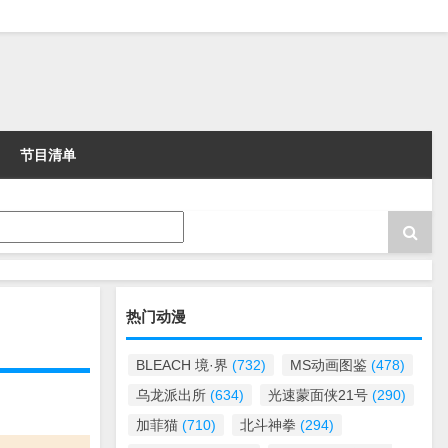
节目清单
热门动漫
BLEACH 境·界
(732)
MS动画图鉴
(478)
乌龙派出所
(634)
光速蒙面侠21号
(290)
加菲猫
(710)
北斗神拳
(294)