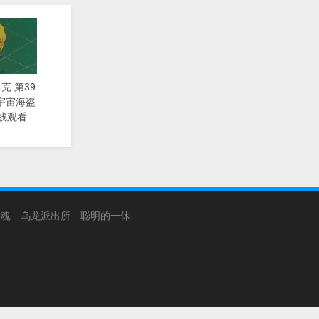
克 第39
漫《宇宙海盗
线观看
银魂
乌龙派出所
聪明的一休