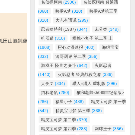
名侦探柯南
(2900)
名侦探柯南 普通话
(860)
哆啦A梦
(310)
哆啦A梦第三季
(310)
大志有话说
(299)
忍者哈特利 (1987)
(344)
未分类
(349)
机器猫
(310)
樱桃小丸子 第二季 上
孤田山遭到袭
(1908)
橙心动漫速报
(400)
海绵宝宝
(332)
涛哥测评 第二季
(356)
游戏王 怪兽之决斗
(642)
火影忍者
(1440)
火影忍者 经典战役之卷
(336)
犬夜叉
(334)
猎人×猎人 重制版
(296)
猫和老鼠
(280)
猫和老鼠<50周年纪念版>
(286)
福星小子
(438)
精灵宝可梦 第一季
(542)
精灵宝可梦 第三季
(368)
精灵宝可梦 第二季
(370)
精灵宝可梦 第四季
(288)
网球王子
(356)