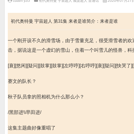
cdatm yzcr
初代奥特曼 宇宙超人 咸蛋超人 普通话
2020年07月27日 
初代奥特曼 宇宙超人 第31集 来者是谁简介：来者是谁
一个刚开设不久的滑雪场，由于雪量充足，很受滑雪者的欢
击，据说这是一个虚幻的雪山，住着一个叫雪儿的怪兽，科
[衰][悠闲][疑问][鼓掌][鼓掌][左哼哼][右哼哼][衰][疑问][快哭了]
赛文的队长？
秋子队员拿的照相机为什么那么小？
/黑部进\\早田进/
这集主题曲好像重唱了