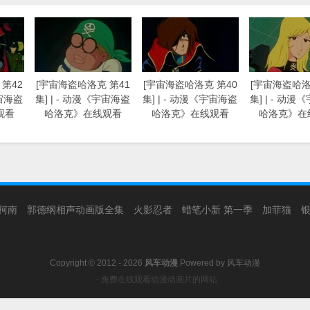
第42
[宇宙海盗哈洛克 第41
[宇宙海盗哈洛克 第40
[宇宙海盗哈洛
宇宙海盗
集] | - 动漫《宇宙海盗
集] | - 动漫《宇宙海盗
集] | - 动
观看
哈洛克》在线观看
哈洛克》在线观看
哈洛克》在
柯南
郭德纲相声动画版全集
火影忍者
蜡笔小新 第一季
加菲猫
Copyright © 2012 - 2026
风车动漫
Powered by
风车动漫
－免费在线观看动漫动画片的网站