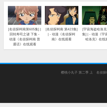
[名侦探柯南第605集] |
[名侦探柯南 第423集]
[宇宙海盗哈洛克 
回转寿司之谜 下集 -
| - 动漫《名侦探柯
集] | - 动漫《
动漫《名侦探柯南 普
南》在线观看
哈洛克》在线
通话》在线观看
樱桃小丸子 第二季 上
名侦探