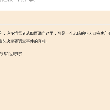
20:01:05
203
0
迎，许多滑雪者从四面涌向这里，可是一个老练的猎人却在鬼门
搜队决定要调查事件的真相。
[鼓掌][左哼哼]