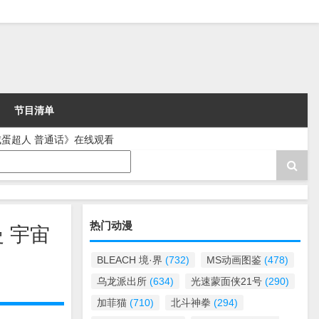
节目清单
 咸蛋超人 普通话》在线观看
热门动漫
曼 宇宙
BLEACH 境·界
(732)
MS动画图鉴
(478)
乌龙派出所
(634)
光速蒙面侠21号
(290)
加菲猫
(710)
北斗神拳
(294)