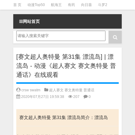
首 页
动漫Top50
航海王
有药
向日葵
斗罗2
斗罗3
火影
一拳超人
柯南
阴阳师
节目清单
网站首页
[赛文超人奥特曼 第31集 漂流岛] | 漂
流岛 - 动漫《超人赛文 赛文奥特曼 普
通话》在线观看
crsw swatm
超人赛文 赛文奥特曼 普通话
2020年07月27日 19:59:38
207
0
赛文超人奥特曼 第31集 漂流岛简介：漂流岛