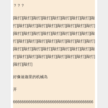
？？？
[敲打][敲打][敲打][敲打][敲打][敲打][敲打][敲打][敲
打][敲打][敲打][敲打][敲打][敲打][敲打][敲打][敲打]
[敲打][敲打][敲打][敲打][敲打][敲打][敲打][敲打][敲
打][敲打][敲打][敲打][敲打][敲打][敲打][敲打][敲打]
[敲打][敲打][敲打][敲打][敲打][敲打][敲打][敲打][敲
打][敲打][敲打][敲打][敲打][敲打][敲打][敲打][敲打]
[敲打][敲打]
好像迪迦里的机械岛
开
6666666666666666666666666666666666666