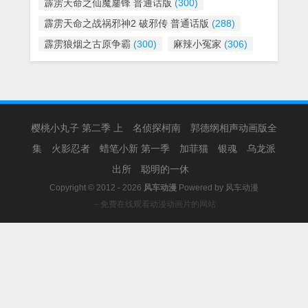
霹雳天命之仙魔鏖锋 普通话版
(300)
霹雳天命之战祸邪神2 破邪传 普通话版
(288)
霹雳狼烟之古原争霸
(300)
麻辣小冤家
(306)
樱桃小丸子 第二季 上
名侦探柯南
郭德纲相声动画版全
集
火影忍者
蜡笔小新 第一季
加菲猫
银魂
乌龙派
出所
聪明的一休
Copyright © 2012 - 2026
风车动漫
Powered by
风车动漫
－免费在线观看动漫动画片的网站