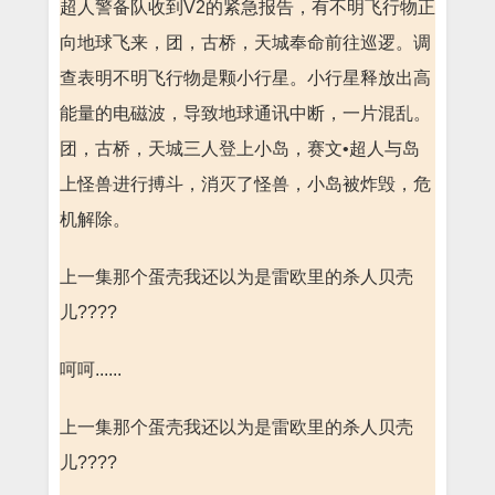
超人警备队收到V2的紧急报告，有不明飞行物正
向地球飞来，团，古桥，天城奉命前往巡逻。调
查表明不明飞行物是颗小行星。小行星释放出高
能量的电磁波，导致地球通讯中断，一片混乱。
团，古桥，天城三人登上小岛，赛文•超人与岛
上怪兽进行搏斗，消灭了怪兽，小岛被炸毁，危
机解除。
上一集那个蛋壳我还以为是雷欧里的杀人贝壳
儿????
呵呵......
上一集那个蛋壳我还以为是雷欧里的杀人贝壳
儿????