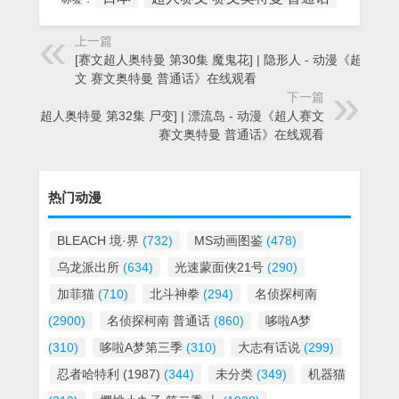
上一篇
[赛文超人奥特曼 第30集 魔鬼花] | 隐形人 - 动漫《超人赛
文 赛文奥特曼 普通话》在线观看
下一篇
[赛文超人奥特曼 第32集 尸变] | 漂流岛 - 动漫《超人赛文
赛文奥特曼 普通话》在线观看
热门动漫
BLEACH 境·界
(732)
MS动画图鉴
(478)
乌龙派出所
(634)
光速蒙面侠21号
(290)
加菲猫
(710)
北斗神拳
(294)
名侦探柯南
(2900)
名侦探柯南 普通话
(860)
哆啦A梦
(310)
哆啦A梦第三季
(310)
大志有话说
(299)
忍者哈特利 (1987)
(344)
未分类
(349)
机器猫