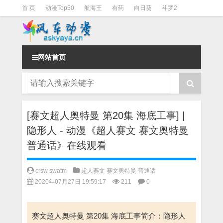
首 页
动漫Top50
航海王
有药
向日葵
斗罗2
斗罗3
火影
一拳超人
柯南
阴阳师
节目清单
网站首页
[赛文超人奥特曼 第20集 海底工事] |
隐形人 - 动漫《超人赛文 赛文奥特曼
普通话》在线观看
crsw swatm
超人赛文 赛文奥特曼 普通话
2020年07月27日 19:59:17
211
0
赛文超人奥特曼 第20集 海底工事简介：隐形人