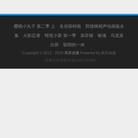
樱桃小丸子 第二季 上
名侦探柯南
郭德纲相声动画版全
集
火影忍者
蜡笔小新 第一季
加菲猫
银魂
乌龙派
出所
聪明的一休
Copyright © 2012 - 2026
风车动漫
Powered by
风车动漫
－免费在线观看动漫动画片的网站