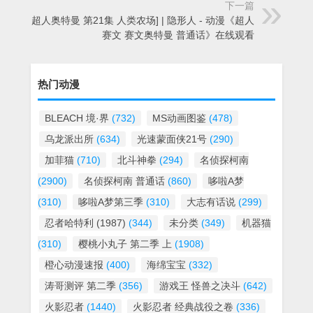
下一篇
[赛文超人奥特曼 第21集 人类农场] | 隐形人 - 动漫《超人
赛文 赛文奥特曼 普通话》在线观看
热门动漫
BLEACH 境·界
(732)
MS动画图鉴
(478)
乌龙派出所
(634)
光速蒙面侠21号
(290)
加菲猫
(710)
北斗神拳
(294)
名侦探柯南
(2900)
名侦探柯南 普通话
(860)
哆啦A梦
(310)
哆啦A梦第三季
(310)
大志有话说
(299)
忍者哈特利 (1987)
(344)
未分类
(349)
机器猫
(310)
樱桃小丸子 第二季 上
(1908)
橙心动漫速报
(400)
海绵宝宝
(332)
涛哥测评 第二季
(356)
游戏王 怪兽之决斗
(642)
火影忍者
(1440)
火影忍者 经典战役之卷
(336)