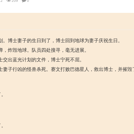
12
209
0
划。博士妻子的生日到了，博士回到地球为妻子庆祝生日。
弹，炸毁地球。队员四处搜寻，毫无进展。
士交出蓝光计划的文件，博士宁死不屈。
士妻子行凶的怪兽杀死。赛文打败巴德星人，救出博士，并摧毁
了。
了。