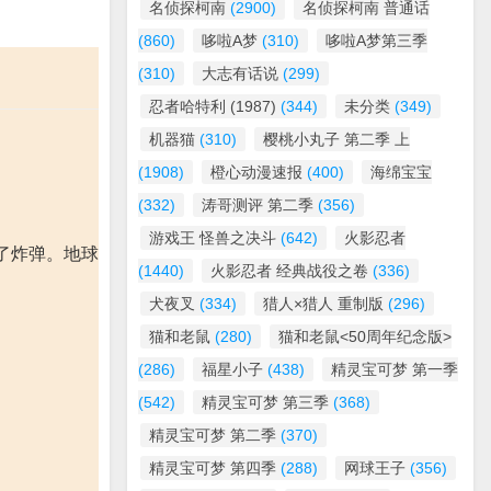
名侦探柯南
(2900)
名侦探柯南 普通话
(860)
哆啦A梦
(310)
哆啦A梦第三季
(310)
大志有话说
(299)
忍者哈特利 (1987)
(344)
未分类
(349)
机器猫
(310)
樱桃小丸子 第二季 上
(1908)
橙心动漫速报
(400)
海绵宝宝
(332)
涛哥测评 第二季
(356)
游戏王 怪兽之决斗
(642)
火影忍者
了炸弹。地球
(1440)
火影忍者 经典战役之卷
(336)
犬夜叉
(334)
猎人×猎人 重制版
(296)
猫和老鼠
(280)
猫和老鼠<50周年纪念版>
(286)
福星小子
(438)
精灵宝可梦 第一季
(542)
精灵宝可梦 第三季
(368)
精灵宝可梦 第二季
(370)
精灵宝可梦 第四季
(288)
网球王子
(356)