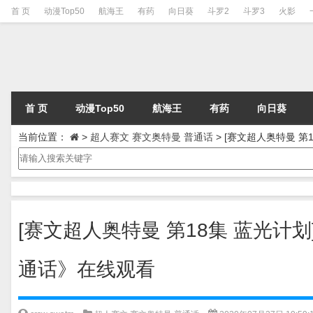
首 页
动漫Top50
航海王
有药
向日葵
斗罗2
斗罗3
火影
首 页
动漫Top50
航海王
有药
向日葵
当前位置：
>
超人赛文 赛文奥特曼 普通话
>
[赛文超人奥特曼 第1
[赛文超人奥特曼 第18集 蓝光计划]
通话》在线观看