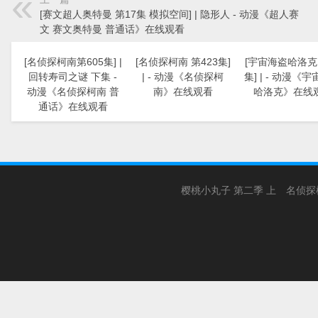
[赛文超人奥特曼 第17集 模拟空间] | 隐形人 - 动漫《超人赛
文 赛文奥特曼 普通话》在线观看
[名侦探柯南第605集] |
[名侦探柯南 第423集]
[宇宙海盗哈洛克 
回转寿司之谜 下集 -
| - 动漫《名侦探柯
集] | - 动漫《
动漫《名侦探柯南 普
南》在线观看
哈洛克》在线
通话》在线观看
樱桃小丸子 第二季 上
名侦探