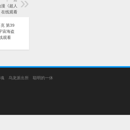
 动漫《超人
》在线观看
克 第39
漫《宇宙海盗
线观看
银魂
乌龙派出所
聪明的一休