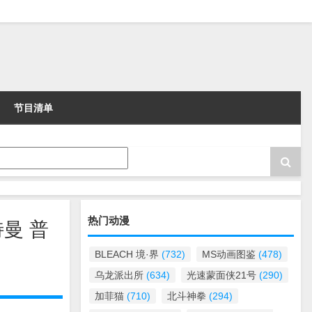
节目清单
热门动漫
特曼 普
BLEACH 境·界
(732)
MS动画图鉴
(478)
乌龙派出所
(634)
光速蒙面侠21号
(290)
加菲猫
(710)
北斗神拳
(294)