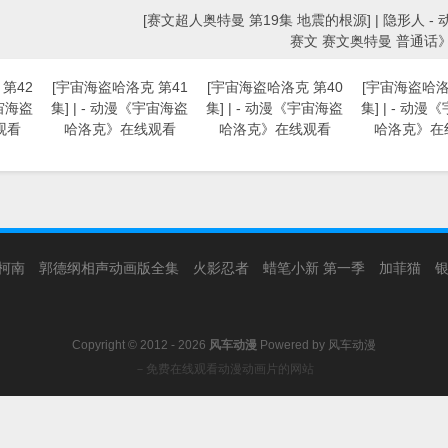
[赛文超人奥特曼 第19集 地震的根源] | 隐形人 -
赛文 赛文奥特曼 普通话
第42
[宇宙海盗哈洛克 第41
[宇宙海盗哈洛克 第40
[宇宙海盗哈洛
宇宙海盗
集] | - 动漫《宇宙海盗
集] | - 动漫《宇宙海盗
集] | - 动
观看
哈洛克》在线观看
哈洛克》在线观看
哈洛克》在
柯南
郭德纲相声动画版全集
火影忍者
蜡笔小新 第一季
加菲猫
Copyright © 2012 - 2026
风车动漫
Powered by
风车动漫
－免费在线观看动漫动画片的网站