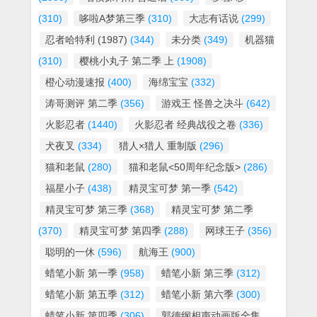
(310)
哆啦A梦第三季
(310)
大志有话说
(299)
忍者哈特利 (1987)
(344)
未分类
(349)
机器猫
(310)
樱桃小丸子 第二季 上
(1908)
橙心动漫速报
(400)
海绵宝宝
(332)
涛哥测评 第二季
(356)
游戏王 怪兽之决斗
(642)
火影忍者
(1440)
火影忍者 经典战役之卷
(336)
犬夜叉
(334)
猎人×猎人 重制版
(296)
猫和老鼠
(280)
猫和老鼠<50周年纪念版>
(286)
福星小子
(438)
精灵宝可梦 第一季
(542)
精灵宝可梦 第三季
(368)
精灵宝可梦 第二季
(370)
精灵宝可梦 第四季
(288)
网球王子
(356)
聪明的一休
(596)
航海王
(900)
蜡笔小新 第一季
(958)
蜡笔小新 第三季
(312)
蜡笔小新 第五季
(312)
蜡笔小新 第六季
(300)
蜡笔小新 第四季
(306)
郭德纲相声动画版全集