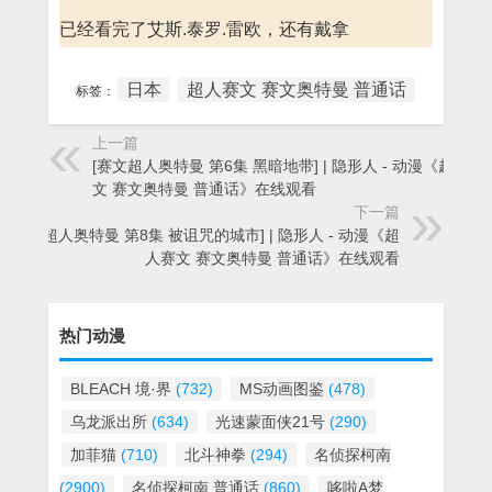
已经看完了艾斯.泰罗.雷欧，还有戴拿
日本
超人赛文 赛文奥特曼 普通话
标签：
上一篇
[赛文超人奥特曼 第6集 黑暗地带] | 隐形人 - 动漫《超人赛
文 赛文奥特曼 普通话》在线观看
下一篇
[赛文超人奥特曼 第8集 被诅咒的城市] | 隐形人 - 动漫《超
人赛文 赛文奥特曼 普通话》在线观看
热门动漫
BLEACH 境·界
(732)
MS动画图鉴
(478)
乌龙派出所
(634)
光速蒙面侠21号
(290)
加菲猫
(710)
北斗神拳
(294)
名侦探柯南
(2900)
名侦探柯南 普通话
(860)
哆啦A梦