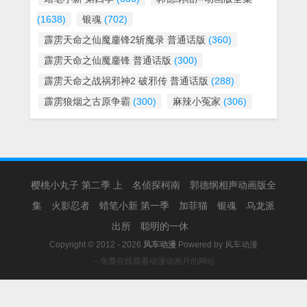
(1638)
银魂
(702)
霹雳天命之仙魔鏖锋2斩魔录 普通话版
(360)
霹雳天命之仙魔鏖锋 普通话版
(300)
霹雳天命之战祸邪神2 破邪传 普通话版
(288)
霹雳狼烟之古原争霸
(300)
麻辣小冤家
(306)
樱桃小丸子 第二季 上
名侦探柯南
郭德纲相声动画版全
集
火影忍者
蜡笔小新 第一季
加菲猫
银魂
乌龙派
出所
聪明的一休
Copyright © 2012 - 2026
风车动漫
Powered by
风车动漫
－免费在线观看动漫动画片的网站