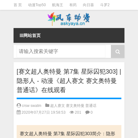
首 页
动漫Top50
航海王
有药
向日葵
斗罗2
斗罗3
火影
一拳超人
柯南
阴阳师
节目清单
网站首页
[赛文超人奥特曼 第7集 星际囚犯303] |
隐形人 - 动漫《超人赛文 赛文奥特曼
普通话》在线观看
crsw swatm
超人赛文 赛文奥特曼 普通话
2020年07月27日 19:58:53
201
0
赛文超人奥特曼 第7集 星际囚犯303简介：隐形