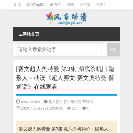
首 页
动漫Top50
航海王
有药
向日葵
斗罗2
斗罗3
火影
一拳超人
柯南
阴阳师
节目清单
网站首页
[赛文超人奥特曼 第3集 湖底杀机] | 隐
形人 - 动漫《超人赛文 赛文奥特曼 普
通话》在线观看
crsw swatm
超人赛文 赛文奥特曼 普通话
2020年07月27日 19:58:45
205
0
赛文超人奥特曼 第3集 湖底杀机简介：隐形人