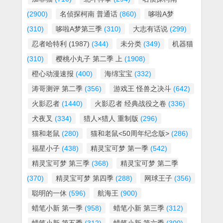
(2900)
名侦探柯南 普通话
(860)
哆啦A梦
(310)
哆啦A梦第三季
(310)
大志有话说
(299)
忍者哈特利 (1987)
(344)
未分类
(349)
机器猫
(310)
樱桃小丸子 第二季 上
(1908)
橙心动漫速报
(400)
海绵宝宝
(332)
涛哥测评 第二季
(356)
游戏王 怪兽之决斗
(642)
火影忍者
(1440)
火影忍者 经典战役之卷
(336)
犬夜叉
(334)
猎人×猎人 重制版
(296)
猫和老鼠
(280)
猫和老鼠<50周年纪念版>
(286)
福星小子
(438)
精灵宝可梦 第一季
(542)
精灵宝可梦 第三季
(368)
精灵宝可梦 第二季
(370)
精灵宝可梦 第四季
(288)
网球王子
(356)
聪明的一休
(596)
航海王
(900)
蜡笔小新 第一季
(958)
蜡笔小新 第三季
(312)