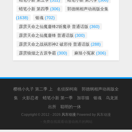
蜡笔小新 第五季
(312)
蜡笔小新 第六季
(300)
蜡笔小新 第四季
(306)
郭德纲相声动画版全集
(1638)
银魂
(702)
霹雳天命之仙魔鏖锋2斩魔录 普通话版
(360)
霹雳天命之仙魔鏖锋 普通话版
(300)
霹雳天命之战祸邪神2 破邪传 普通话版
(288)
霹雳狼烟之古原争霸
(300)
麻辣小冤家
(306)
樱桃小丸子 第二季 上
名侦探柯南
郭德纲相声动画版全
集
火影忍者
蜡笔小新 第一季
加菲猫
银魂
乌龙派
出所
聪明的一休
Copyright © 2012 - 2026
风车动漫
Powered by
风车动漫
－免费在线观看动漫动画片的网站