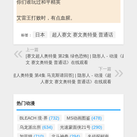
你们谁玩过和平精英
艾雷王打败时，有点血腥。
日本
超人赛文 赛文奥特曼 普通话
标签：
上一篇
[赛文超人奥特曼 第2集 绿色恐怖] | 隐形人 - 动漫《超人赛
文 赛文奥特曼 普通话》在线观看
下一篇
[赛文超人奥特曼 第4集 马克斯请回答] | 隐形人 - 动漫《超
人赛文 赛文奥特曼 普通话》在线观看
热门动漫
BLEACH 境·界
(732)
MS动画图鉴
(478)
乌龙派出所
(634)
光速蒙面侠21号
(290)
加菲猫
(710)
北斗神拳
(294)
名侦探柯南