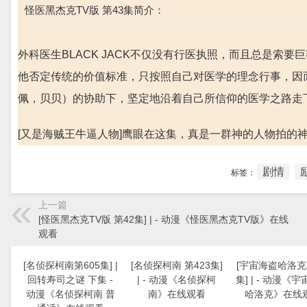
怪医黑杰克TV版 第43集简介：
外科医生BLACK JACK不仅没有行医执照，而且总是索
他否定传统的价值标准，只按照自己对医学的理念行事，因
佩，贝贝）的协助下，坚定地沿着自己所信仰的医学之路走
[又是海贼王牛逼人物]鹰眼在这集，真是一群神的人物拍的
剧情
标签：
上一篇
[怪医黑杰克TV版 第42集] | - 动漫《怪医黑杰克TV版》在线
观看
[名侦探柯南第605集] |
[名侦探柯南 第423集]
[宇宙海盗哈洛克 
回转寿司之谜 下集 -
| - 动漫《名侦探柯
集] | - 动漫《
动漫《名侦探柯南 普
南》在线观看
哈洛克》在线