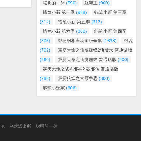
聪明的一休
(596)
航海王
(900)
蜡笔小新 第一季
(958)
蜡笔小新 第三季
(312)
蜡笔小新 第五季
(312)
蜡笔小新 第六季
(300)
蜡笔小新 第四季
(306)
郭德纲相声动画版全集
(1638)
银魂
(702)
霹雳天命之仙魔鏖锋2斩魔录 普通话版
(360)
霹雳天命之仙魔鏖锋 普通话版
(300)
霹雳天命之战祸邪神2 破邪传 普通话版
(288)
霹雳狼烟之古原争霸
(300)
麻辣小冤家
(306)
银魂
乌龙派出所
聪明的一休