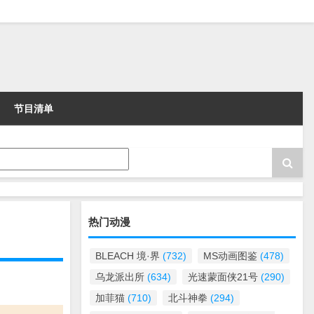
节目清单
热门动漫
BLEACH 境·界
(732)
MS动画图鉴
(478)
乌龙派出所
(634)
光速蒙面侠21号
(290)
加菲猫
(710)
北斗神拳
(294)