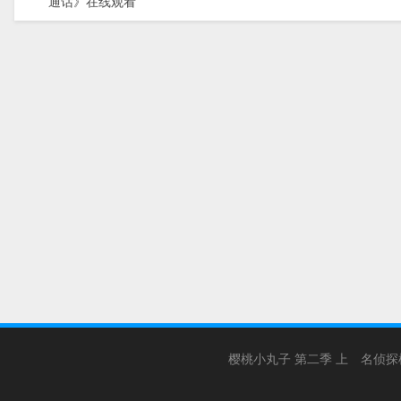
通话》在线观看
樱桃小丸子 第二季 上
名侦探