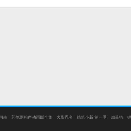
柯南
郭德纲相声动画版全集
火影忍者
蜡笔小新 第一季
加菲猫