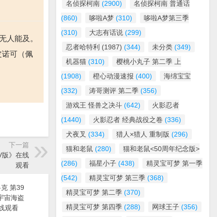
名侦探柯南
(2900)
名侦探柯南 普通话
(860)
哆啦A梦
(310)
哆啦A梦第三季
(310)
大志有话说
(299)
却无人能及。
忍者哈特利 (1987)
(344)
未分类
(349)
皮诺可（佩
机器猫
(310)
樱桃小丸子 第二季 上
(1908)
橙心动漫速报
(400)
海绵宝宝
(332)
涛哥测评 第二季
(356)
游戏王 怪兽之决斗
(642)
火影忍者
(1440)
火影忍者 经典战役之卷
(336)
犬夜叉
(334)
猎人×猎人 重制版
(296)
下一篇
猫和老鼠
(280)
猫和老鼠<50周年纪念版>
TV版》在线
(286)
福星小子
(438)
精灵宝可梦 第一季
观看
(542)
精灵宝可梦 第三季
(368)
克 第39
精灵宝可梦 第二季
(370)
漫《宇宙海盗
精灵宝可梦 第四季
(288)
网球王子
(356)
线观看