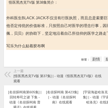
怪医黑杰克TV版 第38集简介：
外科医生BLACK JACK不仅没有行医执照，而且总是索
他否定传统的价值标准，只按照自己对医学的理念行事，因
佩，贝贝）的协助下，坚定地沿着自己所信仰的医学之路走
写乐为什么贴着胶布啊
剧情
标签：
上一篇
[怪医黑杰克TV版 第37集] | - 动漫《怪医黑杰克TV版》在线
观看
[名侦探柯南第605集] |
[名侦探柯南 第423集]
[宇宙海盗哈洛克 
回转寿司之谜 下集 -
| - 动漫《名侦探柯
集] | - 动漫《
动漫《名侦探柯南 普
南》在线观看
哈洛克》在线
通话》在线观看