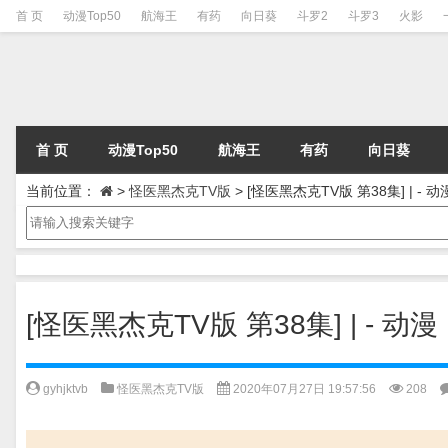
首 页
动漫Top50
航海王
有药
向日葵
斗罗2
斗罗3
火影
首 页
动漫Top50
航海王
有药
向日葵
当前位置：
>
怪医黑杰克TV版
>
[怪医黑杰克TV版 第38集] | 
[怪医黑杰克TV版 第38集] | -
gyhjktvb
怪医黑杰克TV版
2020年07月27日 19:57:56
208