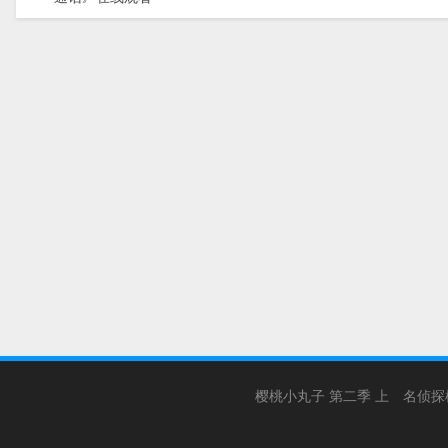
樱桃小丸子 第二季 上
名侦探