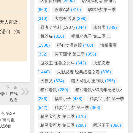
名侦探柯南
(2900)
名侦探柯南 普通话
(860)
哆啦A梦
(310)
哆啦A梦第三季
(310)
大志有话说
(299)
却无人能及。
忍者哈特利 (1987)
(344)
未分类
(349)
皮诺可（佩
机器猫
(310)
樱桃小丸子 第二季 上
(1908)
橙心动漫速报
(400)
海绵宝宝
(332)
涛哥测评 第二季
(356)
游戏王 怪兽之决斗
(642)
火影忍者
(1440)
火影忍者 经典战役之卷
(336)
犬夜叉
(334)
猎人×猎人 重制版
(296)
下一篇
猫和老鼠
(280)
猫和老鼠<50周年纪念版>
TV版》在线
(286)
福星小子
(438)
精灵宝可梦 第一季
观看
(542)
精灵宝可梦 第三季
(368)
克 第39
精灵宝可梦 第二季
(370)
漫《宇宙海盗
精灵宝可梦 第四季
(288)
网球王子
(356)
线观看