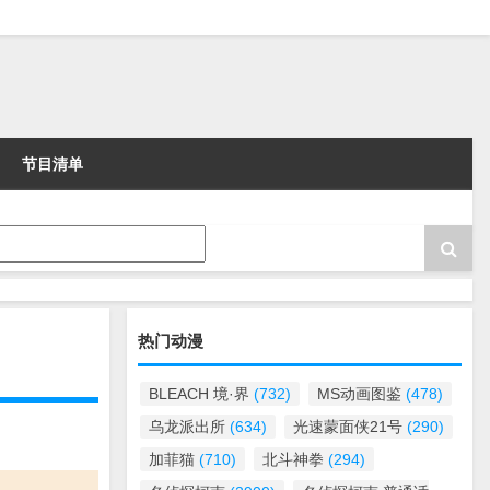
节目清单
热门动漫
BLEACH 境·界
(732)
MS动画图鉴
(478)
乌龙派出所
(634)
光速蒙面侠21号
(290)
加菲猫
(710)
北斗神拳
(294)