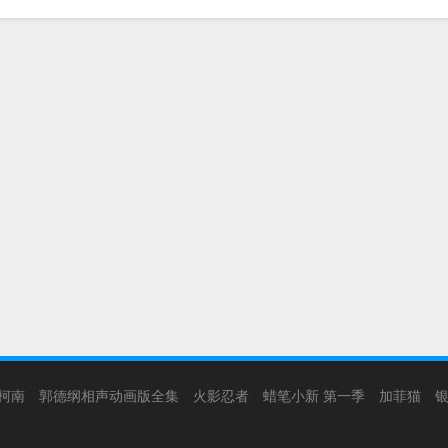
柯南
郭德纲相声动画版全集
火影忍者
蜡笔小新 第一季
加菲猫