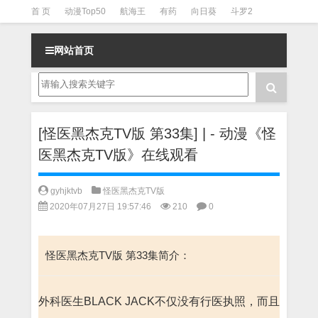
首 页
动漫Top50
航海王
有药
向日葵
斗罗2
斗罗3
火影
一拳超人
柯南
阴阳师
节目清单
网站首页
[怪医黑杰克TV版 第33集] | - 动漫《怪
医黑杰克TV版》在线观看
gyhjktvb
怪医黑杰克TV版
2020年07月27日 19:57:46
210
0
怪医黑杰克TV版 第33集简介：
外科医生BLACK JACK不仅没有行医执照，而且