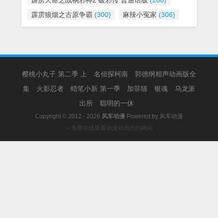
霹雳天命之战祸邪神2 破邪传 普通话版
(288)
霹雳狼烟之古原争霸
(300)
麻辣小冤家
(306)
樱桃小丸子 第二季 上
名侦探柯南
郭德纲相声动画版全
集
火影忍者
蜡笔小新 第一季
加菲猫
银魂
乌龙派
出所
聪明的一休
Copyright © 2012 - 2026
风车动漫
Powered by
风车动漫
－免费在线观看动漫动画片的网站