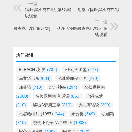
上一篇
[怪医黑杰克TV版 第32集] | - 动漫《怪医黑杰克TV版》在
线观看
下一篇
[怪医黑杰克TV版 第34集] | - 动漫《怪医黑杰克TV版》在
线观看
热门动漫
BLEACH 境·界
(732)
MS动画图鉴
(478)
乌龙派出所
(634)
光速蒙面侠21号
(290)
加菲猫
(710)
北斗神拳
(294)
名侦探柯南
(2900)
名侦探柯南 普通话
(860)
哆啦A梦
(310)
哆啦A梦第三季
(310)
大志有话说
(299)
忍者哈特利 (1987)
(344)
未分类
(349)
机器猫
(310)
樱桃小丸子 第二季 上
(1908)
橙心动漫速报
(400)
海绵宝宝
(332)