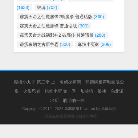
(1638)
银魂
(702)
霹雳天命之仙魔鏖锋2斩魔录 普通话版
(360)
霹雳天命之仙魔鏖锋 普通话版
(300)
霹雳天命之战祸邪神2 破邪传 普通话版
(288)
霹雳狼烟之古原争霸
(300)
麻辣小冤家
(306)
樱桃小丸子 第二季 上
名侦探柯南
郭德纲相声动画版全
集
火影忍者
蜡笔小新 第一季
加菲猫
银魂
乌龙派
出所
聪明的一休
Copyright © 2012 - 2026
风车动漫
Powered by
风车动漫
－免费在线观看动漫动画片的网站