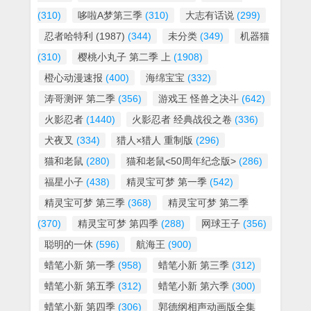
(310)
哆啦A梦第三季
(310)
大志有话说
(299)
忍者哈特利 (1987)
(344)
未分类
(349)
机器猫
(310)
樱桃小丸子 第二季 上
(1908)
橙心动漫速报
(400)
海绵宝宝
(332)
涛哥测评 第二季
(356)
游戏王 怪兽之决斗
(642)
火影忍者
(1440)
火影忍者 经典战役之卷
(336)
犬夜叉
(334)
猎人×猎人 重制版
(296)
猫和老鼠
(280)
猫和老鼠<50周年纪念版>
(286)
福星小子
(438)
精灵宝可梦 第一季
(542)
精灵宝可梦 第三季
(368)
精灵宝可梦 第二季
(370)
精灵宝可梦 第四季
(288)
网球王子
(356)
聪明的一休
(596)
航海王
(900)
蜡笔小新 第一季
(958)
蜡笔小新 第三季
(312)
蜡笔小新 第五季
(312)
蜡笔小新 第六季
(300)
蜡笔小新 第四季
(306)
郭德纲相声动画版全集