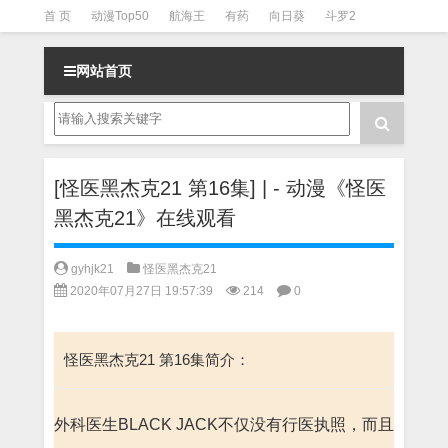
首 页
动漫Top50
航海王
有药
向日葵
斗罗2
斗罗3
火影
一拳超人
柯南
阴阳师
节目清单
网站首页
[怪医黑杰克21 第16集] | - 动漫《怪医
黑杰克21》在线观看
gyhjk21
怪医黑杰克21
2020年07月27日 19:57:39
214
0
怪医黑杰克21 第16集简介：
外科医生BLACK JACK不仅没有行医执照，而且