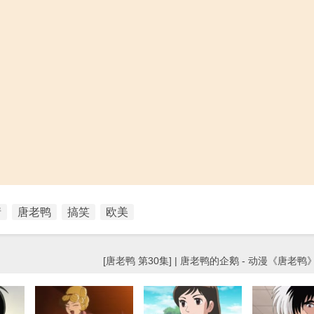
情
唐老鸭
搞笑
欧美
[唐老鸭 第30集] | 唐老鸭的企鹅 - 动漫《唐老