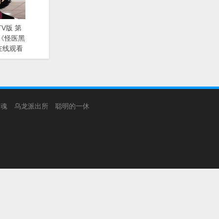
V版 第
动漫《怪医黑
在线观看
银魂
乌龙派出所
聪明的一休