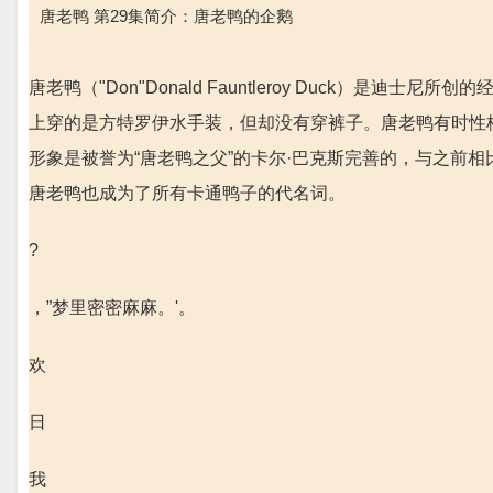
唐老鸭 第29集简介：唐老鸭的企鹅
唐老鸭（"Don"Donald Fauntleroy Duck）是
上穿的是方特罗伊水手装，但却没有穿裤子。唐老鸭有时性
形象是被誉为“唐老鸭之父”的卡尔·巴克斯完善的，与之前
唐老鸭也成为了所有卡通鸭子的代名词。
?
，”梦里密密麻麻。'。
欢
日
我