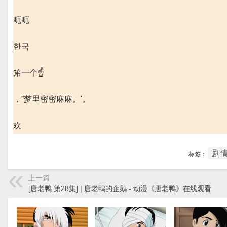
呃呃
한국
笫一个☝️
，”梦里密密麻麻。'。
欢
剧
标签：
上一篇
[唐老鸭 第28集] | 唐老鸭的企鹅 - 动漫《唐老鸭》在线观看