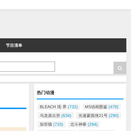
节目清单
热门动漫
BLEACH 境·界
(732)
MS动画图鉴
(478)
乌龙派出所
(634)
光速蒙面侠21号
(290)
加菲猫
(710)
北斗神拳
(294)