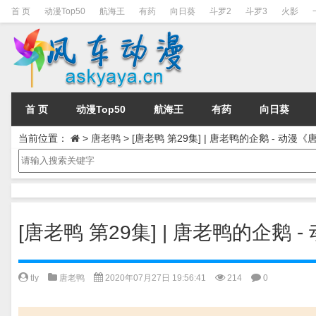
首 页
动漫Top50
航海王
有药
向日葵
斗罗2
斗罗3
火影
首 页
动漫Top50
航海王
有药
向日葵
当前位置：
>
唐老鸭
>
[唐老鸭 第29集] | 唐老鸭的企鹅 - 动
[唐老鸭 第29集] | 唐老鸭的企鹅
tly
唐老鸭
2020年07月27日 19:56:41
214
0