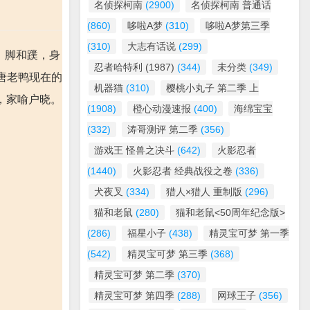
名侦探柯南
(2900)
名侦探柯南 普通话
(860)
哆啦A梦
(310)
哆啦A梦第三季
(310)
大志有话说
(299)
嘴、脚和蹼，身
忍者哈特利 (1987)
(344)
未分类
(349)
唐老鸭现在的
机器猫
(310)
樱桃小丸子 第二季 上
，家喻户晓。
(1908)
橙心动漫速报
(400)
海绵宝宝
(332)
涛哥测评 第二季
(356)
游戏王 怪兽之决斗
(642)
火影忍者
(1440)
火影忍者 经典战役之卷
(336)
犬夜叉
(334)
猎人×猎人 重制版
(296)
猫和老鼠
(280)
猫和老鼠<50周年纪念版>
(286)
福星小子
(438)
精灵宝可梦 第一季
(542)
精灵宝可梦 第三季
(368)
精灵宝可梦 第二季
(370)
精灵宝可梦 第四季
(288)
网球王子
(356)