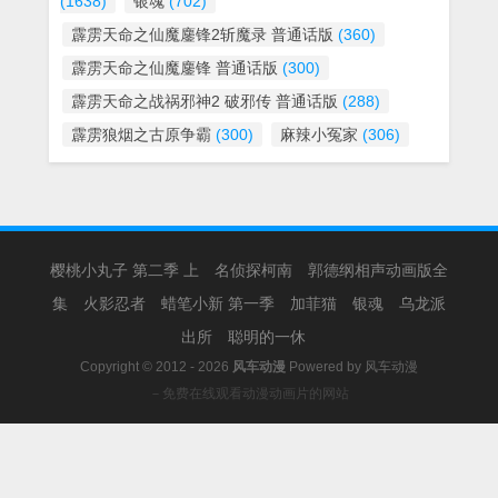
(1638)
银魂
(702)
霹雳天命之仙魔鏖锋2斩魔录 普通话版
(360)
霹雳天命之仙魔鏖锋 普通话版
(300)
霹雳天命之战祸邪神2 破邪传 普通话版
(288)
霹雳狼烟之古原争霸
(300)
麻辣小冤家
(306)
樱桃小丸子 第二季 上
名侦探柯南
郭德纲相声动画版全
集
火影忍者
蜡笔小新 第一季
加菲猫
银魂
乌龙派
出所
聪明的一休
Copyright © 2012 - 2026
风车动漫
Powered by
风车动漫
－免费在线观看动漫动画片的网站