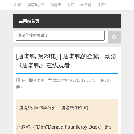
首 页
动漫Top50
航海王
有药
向日葵
斗罗2
斗罗3
火影
一拳超人
柯南
阴阳师
节目清单
网站首页
[唐老鸭 第28集] | 唐老鸭的企鹅 - 动漫
《唐老鸭》在线观看
tly
唐老鸭
2020年07月27日 19:56:40
204
0
唐老鸭 第28集简介：唐老鸭的企鹅
唐老鸭（"Don"Donald Fauntleroy Duck）是迪