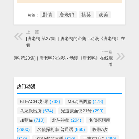
剧情
唐老鸭
搞笑
欧美
标签：
上一篇
[唐老鸭 第27集] | 唐老鸭的企鹅 - 动漫《唐老鸭》在线观
看
下一篇
[唐老鸭 第29集] | 唐老鸭的企鹅 - 动漫《唐老鸭》在线观
看
热门动漫
BLEACH 境·界
(732)
MS动画图鉴
(478)
乌龙派出所
(634)
光速蒙面侠21号
(290)
加菲猫
(710)
北斗神拳
(294)
名侦探柯南
(2900)
名侦探柯南 普通话
(860)
哆啦A梦
(310)
哆啦A梦第三季
(310)
大志有话说
(299)