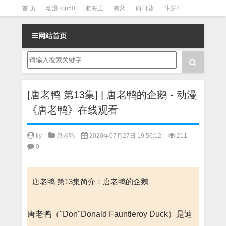
首 页
动漫Top50
航海王
有药
向日葵
斗罗2
斗罗3
火影
一拳超人
柯南
阴阳师
节目清单
网站首页
[唐老鸭 第13集] | 唐老鸭的企鹅 - 动漫
《唐老鸭》在线观看
tly
唐老鸭
2020年07月27日 19:56:12
211
0
唐老鸭 第13集简介：唐老鸭的企鹅
唐老鸭（"Don"Donald Fauntleroy Duck）是迪