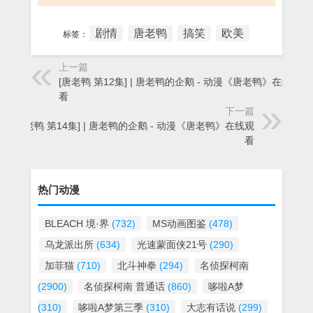
剧情
唐老鸭
搞笑
欧美
标签：
上一篇
[唐老鸭 第12集] | 唐老鸭的企鹅 - 动漫《唐老鸭》在线观
看
下一篇
[唐老鸭 第14集] | 唐老鸭的企鹅 - 动漫《唐老鸭》在线观
看
热门动漫
BLEACH 境·界
(732)
MS动画图鉴
(478)
乌龙派出所
(634)
光速蒙面侠21号
(290)
加菲猫
(710)
北斗神拳
(294)
名侦探柯南
(2900)
名侦探柯南 普通话
(860)
哆啦A梦
(310)
哆啦A梦第三季
(310)
大志有话说
(299)