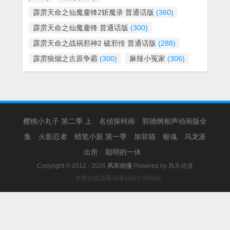
霹雳天命之仙魔鏖锋2斩魔录 普通话版
(360)
霹雳天命之仙魔鏖锋 普通话版
(300)
霹雳天命之战祸邪神2 破邪传 普通话版
(288)
霹雳狼烟之古原争霸
(300)
麻辣小冤家
(306)
樱桃小丸子 第二季 上
名侦探柯南
郭德纲相声动画版全
集
火影忍者
蜡笔小新 第一季
加菲猫
银魂
乌龙派
出所
聪明的一休
Copyright © 2012 - 2026
风车动漫
Powered by
风车动漫
－免费在线观看动漫动画片的网站