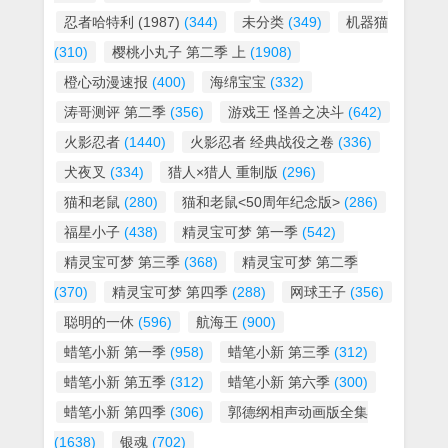
忍者哈特利 (1987)
(344)
未分类
(349)
机器猫
(310)
樱桃小丸子 第二季 上
(1908)
橙心动漫速报
(400)
海绵宝宝
(332)
涛哥测评 第二季
(356)
游戏王 怪兽之决斗
(642)
火影忍者
(1440)
火影忍者 经典战役之卷
(336)
犬夜叉
(334)
猎人×猎人 重制版
(296)
猫和老鼠
(280)
猫和老鼠<50周年纪念版>
(286)
福星小子
(438)
精灵宝可梦 第一季
(542)
精灵宝可梦 第三季
(368)
精灵宝可梦 第二季
(370)
精灵宝可梦 第四季
(288)
网球王子
(356)
聪明的一休
(596)
航海王
(900)
蜡笔小新 第一季
(958)
蜡笔小新 第三季
(312)
蜡笔小新 第五季
(312)
蜡笔小新 第六季
(300)
蜡笔小新 第四季
(306)
郭德纲相声动画版全集
(1638)
银魂
(702)