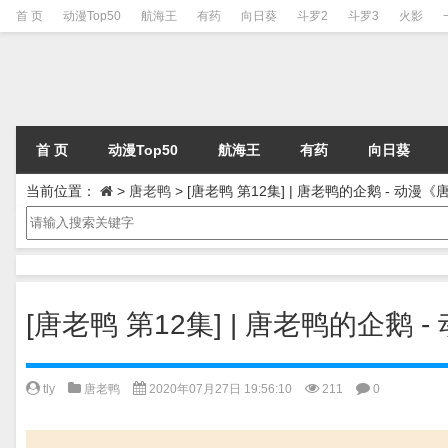
首 页
动漫Top50
航海王
有药
向日葵
斗罗2
斗罗3
火影
首 页
动漫Top50
航海王
有药
向日葵
当前位置：
>
唐老鸭
>
[唐老鸭 第12集] | 唐老鸭的企鹅 - 动
[唐老鸭 第12集] | 唐老鸭的企鹅
tly
唐老鸭
2020年07月27日 19:56:10
211
0