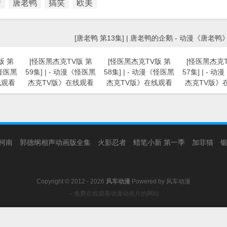
情
唐老鸭
搞笑
欧美
[唐老鸭 第13集] | 唐老鸭的企鹅 - 动漫《唐老
版 第
[怪医黑杰克TV版 第
[怪医黑杰克TV版 第
[怪医黑杰克T
《怪医黑
59集] | - 动漫《怪医黑
58集] | - 动漫《怪医黑
57集] | - 
线观看
杰克TV版》在线观看
杰克TV版》在线观看
杰克TV版》
柯南
郭德纲相声动画版全集
火影忍者
蜡笔小新 第一季
加菲猫
Copyright © 2012 - 2026
风车动漫
Powered by
风车动漫
－免费在线观看动漫动画片的网站