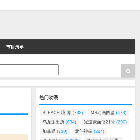
节目清单
热门动漫
BLEACH 境·界
(732)
MS动画图鉴
(478)
乌龙派出所
(634)
光速蒙面侠21号
(290)
加菲猫
(710)
北斗神拳
(294)