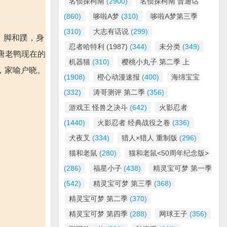
名侦探柯南
(2900)
名侦探柯南 普通话
(860)
哆啦A梦
(310)
哆啦A梦第三季
(310)
大志有话说
(299)
嘴、脚和蹼，身
忍者哈特利 (1987)
(344)
未分类
(349)
唐老鸭现在的
机器猫
(310)
樱桃小丸子 第二季 上
，家喻户晓。
(1908)
橙心动漫速报
(400)
海绵宝宝
(332)
涛哥测评 第二季
(356)
游戏王 怪兽之决斗
(642)
火影忍者
(1440)
火影忍者 经典战役之卷
(336)
犬夜叉
(334)
猎人×猎人 重制版
(296)
猫和老鼠
(280)
猫和老鼠<50周年纪念版>
(286)
福星小子
(438)
精灵宝可梦 第一季
(542)
精灵宝可梦 第三季
(368)
精灵宝可梦 第二季
(370)
精灵宝可梦 第四季
(288)
网球王子
(356)