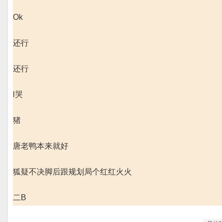
Ok
还行
还行
l哭
猪
唐老鸭本来就好
狐疑不决脚后跟规划局个红红火火
二B