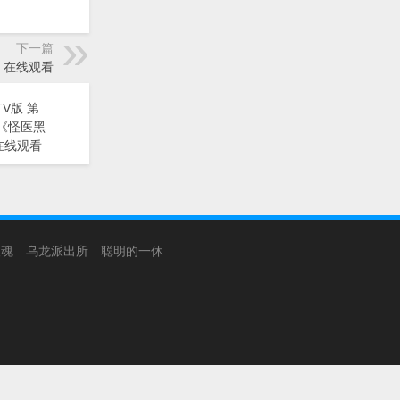
下一篇
鸭》在线观看
V版 第
动漫《怪医黑
在线观看
银魂
乌龙派出所
聪明的一休