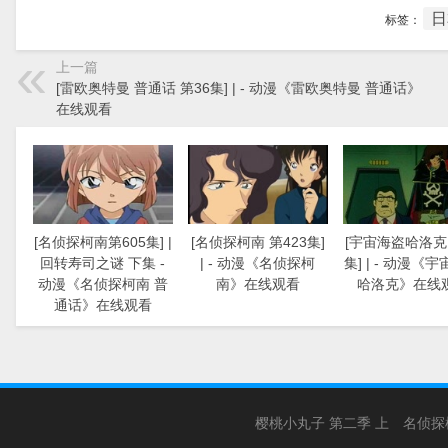
日
标签：
上一篇
[雷欧奥特曼 普通话 第36集] | - 动漫《雷欧奥特曼 普通话》
在线观看
[名侦探柯南第605集] |
[名侦探柯南 第423集]
[宇宙海盗哈洛克 
回转寿司之谜 下集 -
| - 动漫《名侦探柯
集] | - 动漫《
动漫《名侦探柯南 普
南》在线观看
哈洛克》在线
通话》在线观看
樱桃小丸子 第二季 上
名侦探