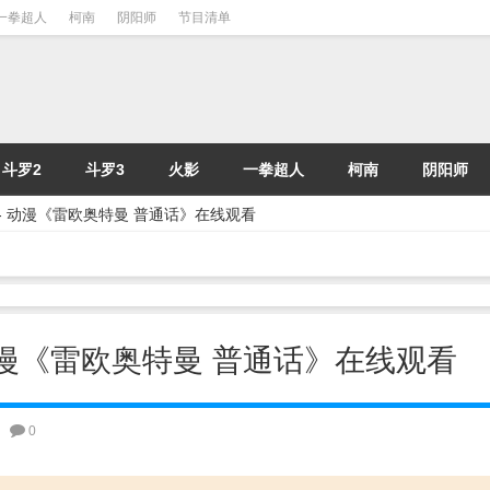
一拳超人
柯南
阴阳师
节目清单
斗罗2
斗罗3
火影
一拳超人
柯南
阴阳师
 | - 动漫《雷欧奥特曼 普通话》在线观看
- 动漫《雷欧奥特曼 普通话》在线观看
0