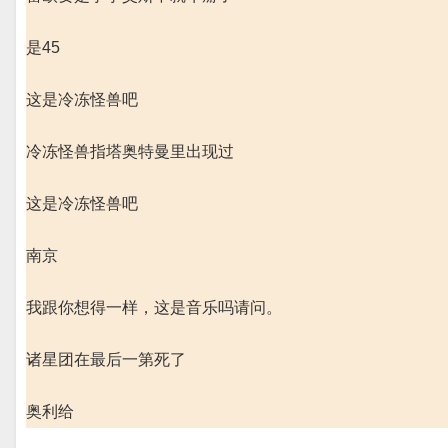
是45
这是冷冻怪兽吧
冷冻怪兽指塔奥特曼里出现过
这是冷冻怪兽吧
南京
我跟你想得一样，这是音乐吗请问。
诸星团在最后一第死了
奥利给