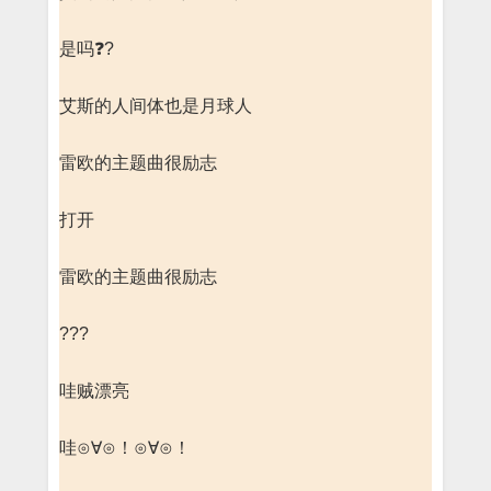
是吗❓?
艾斯的人间体也是月球人
雷欧的主题曲很励志
打开
雷欧的主题曲很励志
???
哇贼漂亮
哇⊙∀⊙！⊙∀⊙！