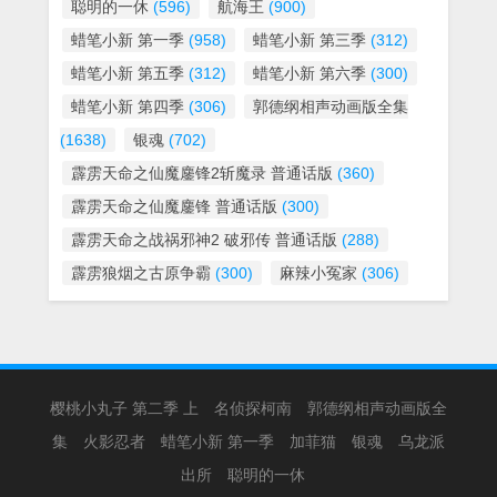
聪明的一休
(596)
航海王
(900)
蜡笔小新 第一季
(958)
蜡笔小新 第三季
(312)
蜡笔小新 第五季
(312)
蜡笔小新 第六季
(300)
蜡笔小新 第四季
(306)
郭德纲相声动画版全集
(1638)
银魂
(702)
霹雳天命之仙魔鏖锋2斩魔录 普通话版
(360)
霹雳天命之仙魔鏖锋 普通话版
(300)
霹雳天命之战祸邪神2 破邪传 普通话版
(288)
霹雳狼烟之古原争霸
(300)
麻辣小冤家
(306)
樱桃小丸子 第二季 上
名侦探柯南
郭德纲相声动画版全
集
火影忍者
蜡笔小新 第一季
加菲猫
银魂
乌龙派
出所
聪明的一休