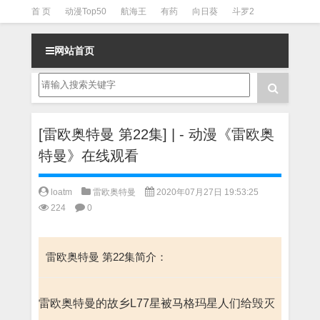
首 页
动漫Top50
航海王
有药
向日葵
斗罗2
斗罗3
火影
一拳超人
柯南
阴阳师
节目清单
网站首页
[雷欧奥特曼 第22集] | - 动漫《雷欧奥
特曼》在线观看
loatm
雷欧奥特曼
2020年07月27日 19:53:25
224
0
雷欧奥特曼 第22集简介：
雷欧奥特曼的故乡L77星被马格玛星人们给毁灭