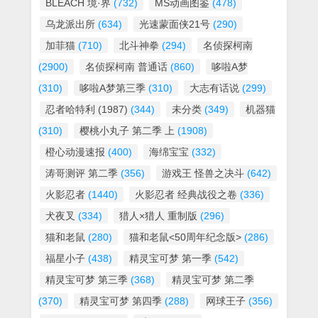
BLEACH 境·界
(732)
MS动画图鉴
(478)
乌龙派出所
(634)
光速蒙面侠21号
(290)
加菲猫
(710)
北斗神拳
(294)
名侦探柯南
(2900)
名侦探柯南 普通话
(860)
哆啦A梦
(310)
哆啦A梦第三季
(310)
大志有话说
(299)
忍者哈特利 (1987)
(344)
未分类
(349)
机器猫
(310)
樱桃小丸子 第二季 上
(1908)
橙心动漫速报
(400)
海绵宝宝
(332)
涛哥测评 第二季
(356)
游戏王 怪兽之决斗
(642)
火影忍者
(1440)
火影忍者 经典战役之卷
(336)
犬夜叉
(334)
猎人×猎人 重制版
(296)
猫和老鼠
(280)
猫和老鼠<50周年纪念版>
(286)
福星小子
(438)
精灵宝可梦 第一季
(542)
精灵宝可梦 第三季
(368)
精灵宝可梦 第二季
(370)
精灵宝可梦 第四季
(288)
网球王子
(356)