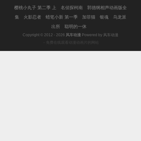
樱桃小丸子 第二季 上
名侦探柯南
郭德纲相声动画版全
集
火影忍者
蜡笔小新 第一季
加菲猫
银魂
乌龙派
出所
聪明的一休
Copyright © 2012 - 2026
风车动漫
Powered by
风车动漫
－免费在线观看动漫动画片的网站