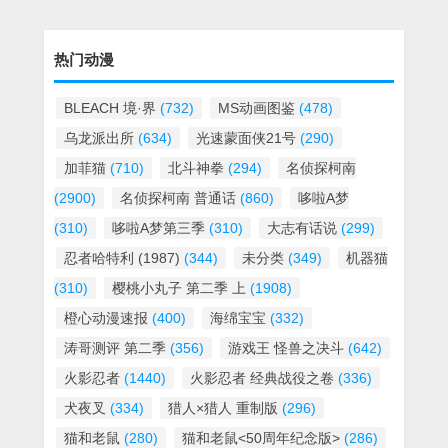
热门动漫
BLEACH 境·界
(732)
MS动画图鉴
(478)
乌龙派出所
(634)
光速蒙面侠21号
(290)
加菲猫
(710)
北斗神拳
(294)
名侦探柯南
(2900)
名侦探柯南 普通话
(860)
哆啦A梦
(310)
哆啦A梦第三季
(310)
大志有话说
(299)
忍者哈特利 (1987)
(344)
未分类
(349)
机器猫
(310)
樱桃小丸子 第二季 上
(1908)
橙心动漫速报
(400)
海绵宝宝
(332)
涛哥测评 第二季
(356)
游戏王 怪兽之决斗
(642)
火影忍者
(1440)
火影忍者 经典战役之卷
(336)
犬夜叉
(334)
猎人×猎人 重制版
(296)
猫和老鼠
(280)
猫和老鼠<50周年纪念版>
(286)