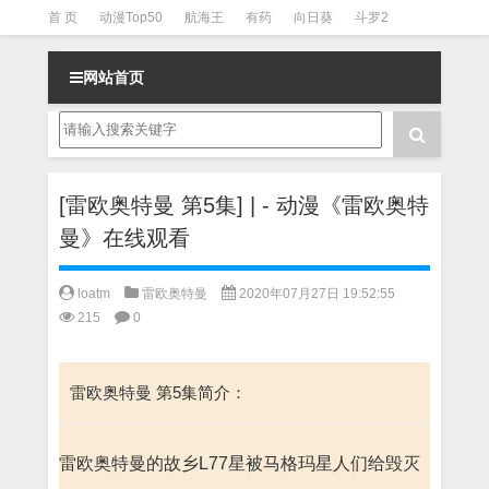
首 页
动漫Top50
航海王
有药
向日葵
斗罗2
斗罗3
火影
一拳超人
柯南
阴阳师
节目清单
网站首页
[雷欧奥特曼 第5集] | - 动漫《雷欧奥特
曼》在线观看
loatm
雷欧奥特曼
2020年07月27日 19:52:55
215
0
雷欧奥特曼 第5集简介：
雷欧奥特曼的故乡L77星被马格玛星人们给毁灭