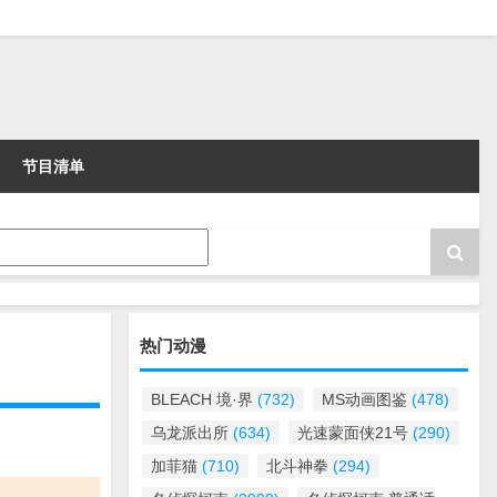
节目清单
热门动漫
BLEACH 境·界
(732)
MS动画图鉴
(478)
乌龙派出所
(634)
光速蒙面侠21号
(290)
加菲猫
(710)
北斗神拳
(294)