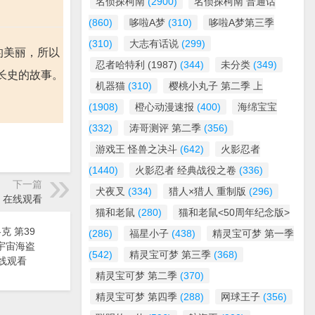
名侦探柯南
(2900)
名侦探柯南 普通话
(860)
哆啦A梦
(310)
哆啦A梦第三季
(310)
大志有话说
(299)
的美丽，所以
忍者哈特利 (1987)
(344)
未分类
(349)
长史的故事。
机器猫
(310)
樱桃小丸子 第二季 上
(1908)
橙心动漫速报
(400)
海绵宝宝
(332)
涛哥测评 第二季
(356)
游戏王 怪兽之决斗
(642)
火影忍者
(1440)
火影忍者 经典战役之卷
(336)
下一篇
犬夜叉
(334)
猎人×猎人 重制版
(296)
曼》在线观看
猫和老鼠
(280)
猫和老鼠<50周年纪念版>
克 第39
(286)
福星小子
(438)
精灵宝可梦 第一季
漫《宇宙海盗
(542)
精灵宝可梦 第三季
(368)
线观看
精灵宝可梦 第二季
(370)
精灵宝可梦 第四季
(288)
网球王子
(356)