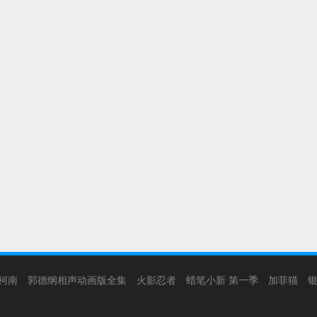
柯南
郭德纲相声动画版全集
火影忍者
蜡笔小新 第一季
加菲猫