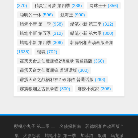
(370)
精灵宝可梦 第四季
(288)
网球王子
(356)
聪明的一休
(596)
航海王
(900)
蜡笔小新 第一季
(958)
蜡笔小新 第三季
(312)
蜡笔小新 第五季
(312)
蜡笔小新 第六季
(300)
蜡笔小新 第四季
(306)
郭德纲相声动画版全集
(1638)
银魂
(702)
霹雳天命之仙魔鏖锋2斩魔录 普通话版
(360)
霹雳天命之仙魔鏖锋 普通话版
(300)
霹雳天命之战祸邪神2 破邪传 普通话版
(288)
霹雳狼烟之古原争霸
(300)
麻辣小冤家
(306)
樱桃小丸子 第二季 上
名侦探柯南
郭德纲相声动画版全
集
火影忍者
蜡笔小新 第一季
加菲猫
银魂
乌龙派