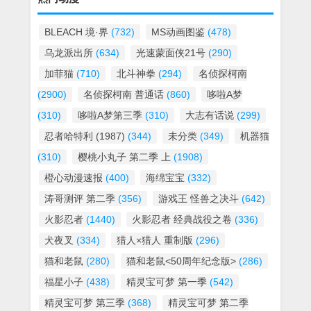
BLEACH 境·界
(732)
MS动画图鉴
(478)
乌龙派出所
(634)
光速蒙面侠21号
(290)
加菲猫
(710)
北斗神拳
(294)
名侦探柯南
(2900)
名侦探柯南 普通话
(860)
哆啦A梦
(310)
哆啦A梦第三季
(310)
大志有话说
(299)
忍者哈特利 (1987)
(344)
未分类
(349)
机器猫
(310)
樱桃小丸子 第二季 上
(1908)
橙心动漫速报
(400)
海绵宝宝
(332)
涛哥测评 第二季
(356)
游戏王 怪兽之决斗
(642)
火影忍者
(1440)
火影忍者 经典战役之卷
(336)
犬夜叉
(334)
猎人×猎人 重制版
(296)
猫和老鼠
(280)
猫和老鼠<50周年纪念版>
(286)
福星小子
(438)
精灵宝可梦 第一季
(542)
精灵宝可梦 第三季
(368)
精灵宝可梦 第二季