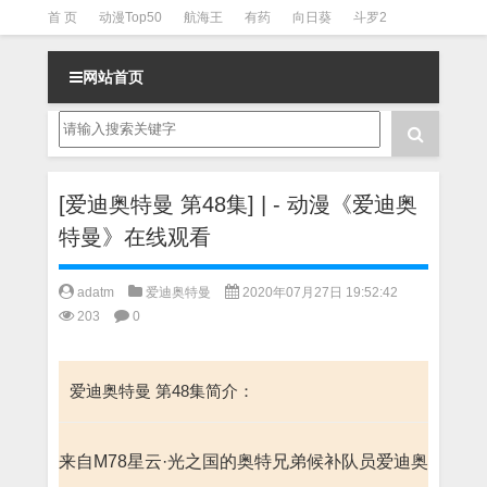
首 页
动漫Top50
航海王
有药
向日葵
斗罗2
斗罗3
火影
一拳超人
柯南
阴阳师
节目清单
网站首页
[爱迪奥特曼 第48集] | - 动漫《爱迪奥
特曼》在线观看
adatm
爱迪奥特曼
2020年07月27日 19:52:42
203
0
爱迪奥特曼 第48集简介：
来自M78星云·光之国的奥特兄弟候补队员爱迪奥