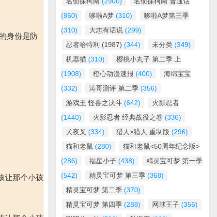
名侦探柯南
(2900)
名侦探柯南 普通话
(860)
哆啦A梦
(310)
哆啦A梦第三季
(310)
大志有话说
(299)
上的身份是防
忍者哈特利 (1987)
(344)
未分类
(349)
机器猫
(310)
樱桃小丸子 第二季 上
(1908)
橙心动漫速报
(400)
海绵宝宝
(332)
涛哥测评 第二季
(356)
游戏王 怪兽之决斗
(642)
火影忍者
(1440)
火影忍者 经典战役之卷
(336)
犬夜叉
(334)
猎人×猎人 重制版
(296)
猫和老鼠
(280)
猫和老鼠<50周年纪念版>
(286)
福星小子
(438)
精灵宝可梦 第一季
(542)
精灵宝可梦 第三季
(368)
孩让那个小孩
精灵宝可梦 第二季
(370)
精灵宝可梦 第四季
(288)
网球王子
(356)