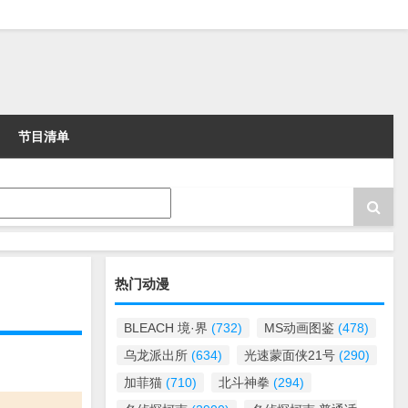
节目清单
热门动漫
BLEACH 境·界
(732)
MS动画图鉴
(478)
乌龙派出所
(634)
光速蒙面侠21号
(290)
加菲猫
(710)
北斗神拳
(294)