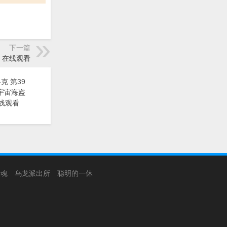
下一篇
曼》在线观看
克 第39
漫《宇宙海盗
线观看
银魂
乌龙派出所
聪明的一休