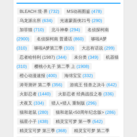
BLEACH 境·界
(732)
MS动画图鉴
(478)
乌龙派出所
(634)
光速蒙面侠21号
(290)
加菲猫
(710)
北斗神拳
(294)
名侦探柯南
(2900)
名侦探柯南 普通话
(860)
哆啦A梦
(310)
哆啦A梦第三季
(310)
大志有话说
(299)
忍者哈特利 (1987)
(344)
未分类
(349)
机器猫
(310)
樱桃小丸子 第二季 上
(1908)
橙心动漫速报
(400)
海绵宝宝
(332)
涛哥测评 第二季
(356)
游戏王 怪兽之决斗
(642)
火影忍者
(1440)
火影忍者 经典战役之卷
(336)
犬夜叉
(334)
猎人×猎人 重制版
(296)
猫和老鼠
(280)
猫和老鼠<50周年纪念版>
(286)
福星小子
(438)
精灵宝可梦 第一季
(542)
精灵宝可梦 第三季
(368)
精灵宝可梦 第二季