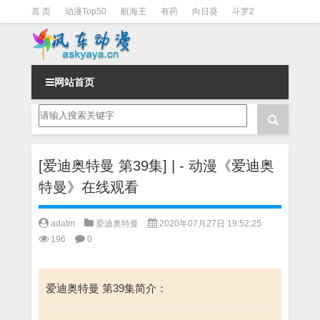
首 页
动漫Top50
航海王
有药
向日葵
斗罗2
斗罗3
火影
一拳超人
柯南
阴阳师
节目清单
网站首页
[爱迪奥特曼 第39集] | - 动漫《爱迪奥
特曼》在线观看
adatm
爱迪奥特曼
2020年07月27日 19:52:25
196
0
爱迪奥特曼 第39集简介：