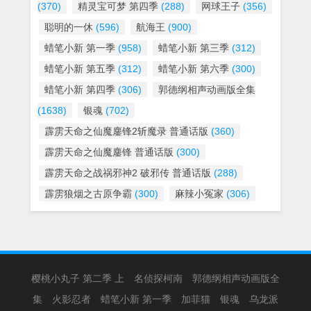
(370)
精灵宝可梦 第四季
(288)
网球王子
(356)
聪明的一休
(596)
航海王
(900)
蜡笔小新 第一季
(958)
蜡笔小新 第三季
(312)
蜡笔小新 第五季
(312)
蜡笔小新 第六季
(300)
蜡笔小新 第四季
(306)
郭德纲相声动画版全集
(1638)
银魂
(702)
霹雳天命之仙魔鏖锋2斩魔录 普通话版
(360)
霹雳天命之仙魔鏖锋 普通话版
(300)
霹雳天命之战祸邪神2 破邪传 普通话版
(288)
霹雳狼烟之古原争霸
(300)
麻辣小冤家
(306)
樱桃小丸子 第二季 上
名侦探柯南
郭德纲相声动画版全
集
火影忍者
蜡笔小新 第一季
加菲猫
银魂
乌龙派