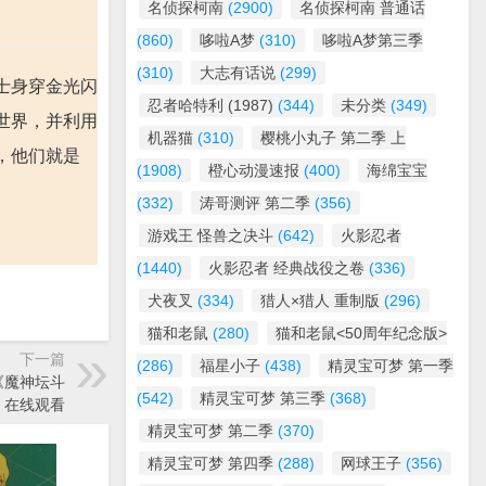
名侦探柯南
(2900)
名侦探柯南 普通话
(860)
哆啦A梦
(310)
哆啦A梦第三季
(310)
大志有话说
(299)
士身穿金光闪
忍者哈特利 (1987)
(344)
未分类
(349)
世界，并利用
机器猫
(310)
樱桃小丸子 第二季 上
，他们就是
(1908)
橙心动漫速报
(400)
海绵宝宝
(332)
涛哥测评 第二季
(356)
游戏王 怪兽之决斗
(642)
火影忍者
(1440)
火影忍者 经典战役之卷
(336)
犬夜叉
(334)
猎人×猎人 重制版
(296)
猫和老鼠
(280)
猫和老鼠<50周年纪念版>
下一篇
(286)
福星小子
(438)
精灵宝可梦 第一季
漫《魔神坛斗
(542)
精灵宝可梦 第三季
(368)
》在线观看
精灵宝可梦 第二季
(370)
精灵宝可梦 第四季
(288)
网球王子
(356)