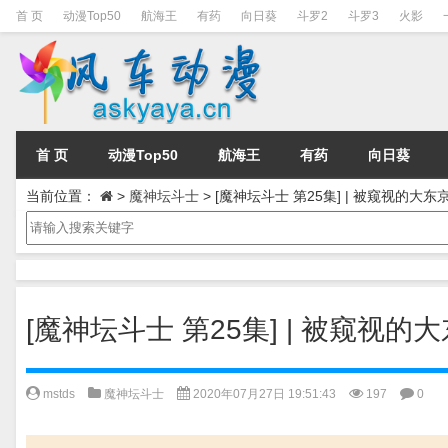
首 页
动漫Top50
航海王
有药
向日葵
斗罗2
斗罗3
火影
首 页
动漫Top50
航海王
有药
向日葵
当前位置：
>
魔神坛斗士
>
[魔神坛斗士 第25集] | 被窥视的大
[魔神坛斗士 第25集] | 被窥视
mstds
魔神坛斗士
2020年07月27日 19:51:43
197
0