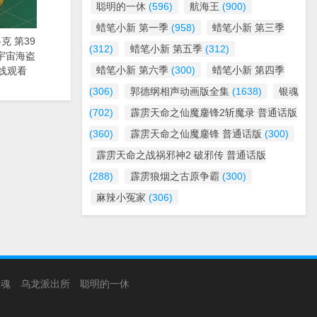
聪明的一休
(596)
航海王
(900)
蜡笔小新 第一季
(958)
蜡笔小新 第三季
克 第39
(312)
蜡笔小新 第五季
(312)
漫《宇宙海盗
蜡笔小新 第六季
(300)
蜡笔小新 第四季
线观看
(306)
郭德纲相声动画版全集
(1638)
银魂
(702)
霹雳天命之仙魔鏖锋2斩魔录 普通话版
(360)
霹雳天命之仙魔鏖锋 普通话版
(300)
霹雳天命之战祸邪神2 破邪传 普通话版
(288)
霹雳狼烟之古原争霸
(300)
麻辣小冤家
(306)
银魂
乌龙派出所
聪明的一休