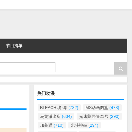
节目清单
热门动漫
BLEACH 境·界
(732)
MS动画图鉴
(478)
乌龙派出所
(634)
光速蒙面侠21号
(290)
加菲猫
(710)
北斗神拳
(294)