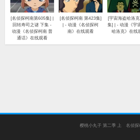
[名侦探柯南第605集] |
[名侦探柯南 第423集]
[宇宙海盗哈洛克 
回转寿司之谜 下集 -
| - 动漫《名侦探柯
集] | - 动漫《
动漫《名侦探柯南 普
南》在线观看
哈洛克》在线
通话》在线观看
樱桃小丸子 第二季 上
名侦探