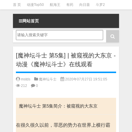
首 页
动漫Top50
航海王
有药
向日葵
斗罗2
斗罗3
火影
一拳超人
柯南
阴阳师
节目清单
网站首页
[魔神坛斗士 第5集] | 被窥视的大东京 -
动漫《魔神坛斗士》在线观看
mstds
魔神坛斗士
2020年07月27日 19:51:05
212
0
魔神坛斗士 第5集简介：被窥视的大东京
在很久很久以前，罪恶的势力在世界上横行霸