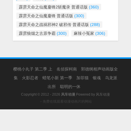
霹雳天命之仙魔鏖锋2斩魔录 普通话版
(360)
霹雳天命之仙魔鏖锋 普通话版
(300)
霹雳天命之战祸邪神2 破邪传 普通话版
(288)
霹雳狼烟之古原争霸
(300)
麻辣小冤家
(306)
樱桃小丸子 第二季 上
名侦探柯南
郭德纲相声动画版全
集
火影忍者
蜡笔小新 第一季
加菲猫
银魂
乌龙派
出所
聪明的一休
Copyright © 2012 - 2026
风车动漫
Powered by
风车动漫
－免费在线观看动漫动画片的网站