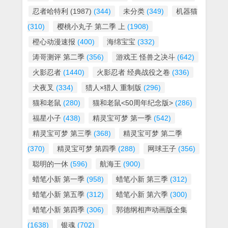
忍者哈特利 (1987)
(344)
未分类
(349)
机器猫
(310)
樱桃小丸子 第二季 上
(1908)
橙心动漫速报
(400)
海绵宝宝
(332)
涛哥测评 第二季
(356)
游戏王 怪兽之决斗
(642)
火影忍者
(1440)
火影忍者 经典战役之卷
(336)
犬夜叉
(334)
猎人×猎人 重制版
(296)
猫和老鼠
(280)
猫和老鼠<50周年纪念版>
(286)
福星小子
(438)
精灵宝可梦 第一季
(542)
精灵宝可梦 第三季
(368)
精灵宝可梦 第二季
(370)
精灵宝可梦 第四季
(288)
网球王子
(356)
聪明的一休
(596)
航海王
(900)
蜡笔小新 第一季
(958)
蜡笔小新 第三季
(312)
蜡笔小新 第五季
(312)
蜡笔小新 第六季
(300)
蜡笔小新 第四季
(306)
郭德纲相声动画版全集
(1638)
银魂
(702)