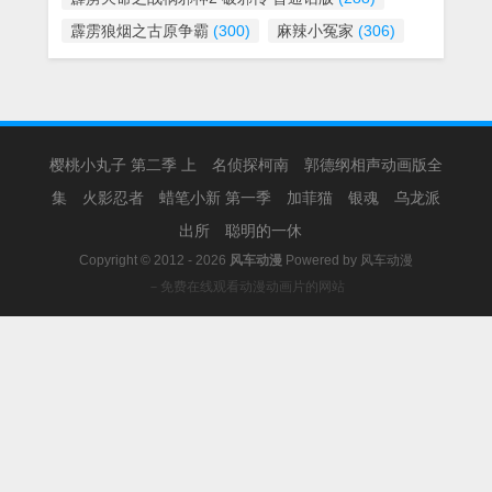
霹雳狼烟之古原争霸
(300)
麻辣小冤家
(306)
樱桃小丸子 第二季 上
名侦探柯南
郭德纲相声动画版全
集
火影忍者
蜡笔小新 第一季
加菲猫
银魂
乌龙派
出所
聪明的一休
Copyright © 2012 - 2026
风车动漫
Powered by
风车动漫
－免费在线观看动漫动画片的网站