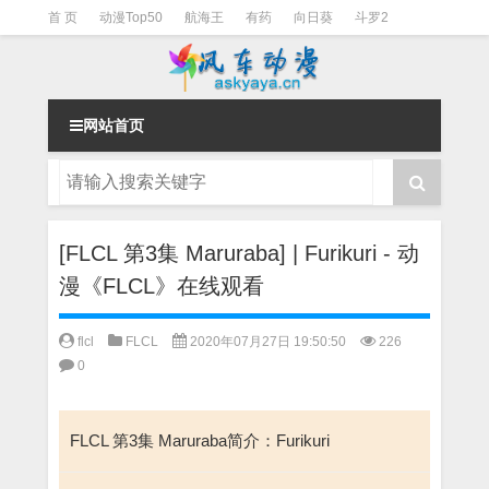
首 页
动漫Top50
航海王
有药
向日葵
斗罗2
斗罗3
火影
一拳超人
柯南
阴阳师
节目清单
网站首页
[FLCL 第3集 Maruraba] | Furikuri - 动
漫《FLCL》在线观看
flcl
FLCL
2020年07月27日 19:50:50
226
0
FLCL 第3集 Maruraba简介：Furikuri