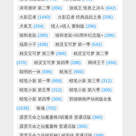
涛哥测评 第二季
(356)
游戏王 怪兽之决斗
(642)
火影忍者
(1440)
火影忍者 经典战役之卷
(336)
犬夜叉
(334)
猎人×猎人 重制版
(296)
猫和老鼠
(280)
猫和老鼠<50周年纪念版>
(286)
福星小子
(438)
精灵宝可梦 第一季
(542)
精灵宝可梦 第三季
(368)
精灵宝可梦 第二季
(370)
精灵宝可梦 第四季
(288)
网球王子
(356)
聪明的一休
(596)
航海王
(900)
蜡笔小新 第一季
(958)
蜡笔小新 第三季
(312)
蜡笔小新 第五季
(312)
蜡笔小新 第六季
(300)
蜡笔小新 第四季
(306)
郭德纲相声动画版全集
(1638)
银魂
(702)
霹雳天命之仙魔鏖锋2斩魔录 普通话版
(360)
霹雳天命之仙魔鏖锋 普通话版
(300)
霹雳天命之战祸邪神2 破邪传 普通话版
(288)