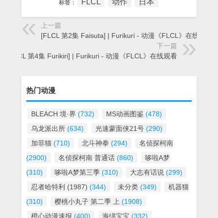
FLCL
动作
日本
标签：
上一篇
[FLCL 第2集 Faisuta] | Furikuri - 动漫《FLCL》在线观看
下一篇
[FLCL 第4集 Furikiri] | Furikuri - 动漫《FLCL》在线观看
热门动漫
BLEACH 境·界
(732)
MS动画图鉴
(478)
乌龙派出所
(634)
光速蒙面侠21号
(290)
加菲猫
(710)
北斗神拳
(294)
名侦探柯南
(2900)
名侦探柯南 普通话
(860)
哆啦A梦
(310)
哆啦A梦第三季
(310)
大志有话说
(299)
忍者哈特利 (1987)
(344)
未分类
(349)
机器猫
(310)
樱桃小丸子 第二季 上
(1908)
橙心动漫速报
(400)
海绵宝宝
(332)