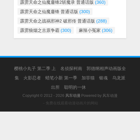
霹雳天命之仙魔鏖锋2斩魔录 普通话版
(360)
霹雳天命之仙魔鏖锋 普通话版
(300)
霹雳天命之战祸邪神2 破邪传 普通话版
(288)
霹雳狼烟之古原争霸
(300)
麻辣小冤家
(306)
樱桃小丸子 第二季 上
名侦探柯南
郭德纲相声动画版全
集
火影忍者
蜡笔小新 第一季
加菲猫
银魂
乌龙派
出所
聪明的一休
Copyright © 2012 - 2026
风车动漫
Powered by
风车动漫
－免费在线观看动漫动画片的网站