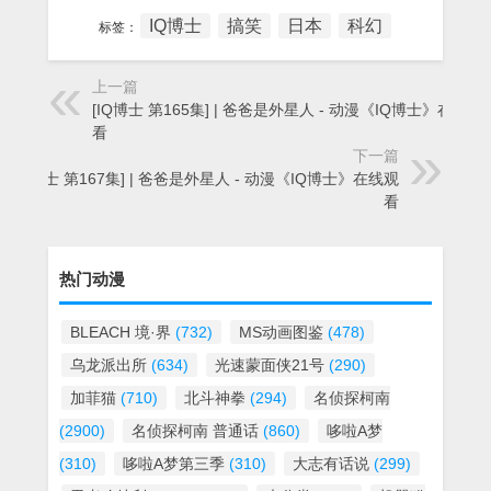
IQ博士
搞笑
日本
科幻
标签：
上一篇
[IQ博士 第165集] | 爸爸是外星人 - 动漫《IQ博士》在线观
看
下一篇
[IQ博士 第167集] | 爸爸是外星人 - 动漫《IQ博士》在线观
看
热门动漫
BLEACH 境·界
(732)
MS动画图鉴
(478)
乌龙派出所
(634)
光速蒙面侠21号
(290)
加菲猫
(710)
北斗神拳
(294)
名侦探柯南
(2900)
名侦探柯南 普通话
(860)
哆啦A梦
(310)
哆啦A梦第三季
(310)
大志有话说
(299)