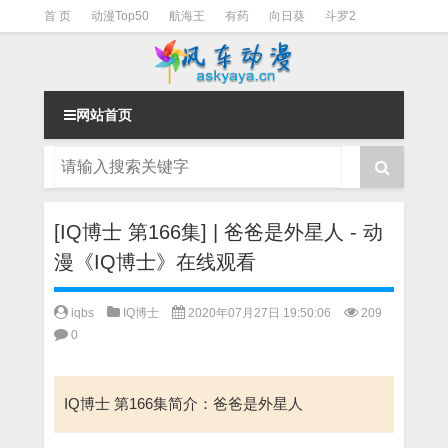
首 页
动漫Top50
航海王
有药
向日葵
斗罗2
斗罗3
火影
一拳超人
柯南
阴阳师
节目清单
网站首页
[IQ博士 第166集] | 爸爸是外星人 - 动
漫《IQ博士》在线观看
iqbs
IQ博士
2020年07月27日 19:50:06
209
0
IQ博士 第166集简介：爸爸是外星人