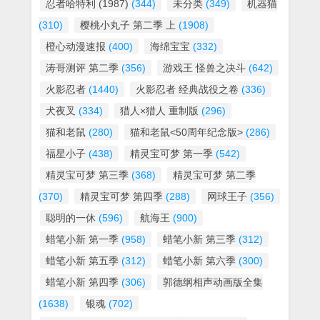
忍者哈特利 (1987)
(344)
未分类
(349)
机器猫
(310)
樱桃小丸子 第二季 上
(1908)
橙心动漫速报
(400)
海绵宝宝
(332)
涛哥测评 第二季
(356)
游戏王 怪兽之决斗
(642)
火影忍者
(1440)
火影忍者 经典战役之卷
(336)
犬夜叉
(334)
猎人×猎人 重制版
(296)
猫和老鼠
(280)
猫和老鼠<50周年纪念版>
(286)
福星小子
(438)
精灵宝可梦 第一季
(542)
精灵宝可梦 第三季
(368)
精灵宝可梦 第二季
(370)
精灵宝可梦 第四季
(288)
网球王子
(356)
聪明的一休
(596)
航海王
(900)
蜡笔小新 第一季
(958)
蜡笔小新 第三季
(312)
蜡笔小新 第五季
(312)
蜡笔小新 第六季
(300)
蜡笔小新 第四季
(306)
郭德纲相声动画版全集
(1638)
银魂
(702)