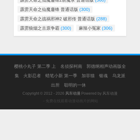
霹雳天命之仙魔鏖锋2斩魔录 普通话版
(360)
霹雳天命之仙魔鏖锋 普通话版
(300)
霹雳天命之战祸邪神2 破邪传 普通话版
(288)
霹雳狼烟之古原争霸
(300)
麻辣小冤家
(306)
樱桃小丸子 第二季 上
名侦探柯南
郭德纲相声动画版全
集
火影忍者
蜡笔小新 第一季
加菲猫
银魂
乌龙派
出所
聪明的一休
Copyright © 2012 - 2026
风车动漫
Powered by
风车动漫
－免费在线观看动漫动画片的网站