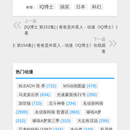
IQ博士
搞笑
日本
科幻
标签：
上一篇
[IQ博士 第152集] | 爸爸是外星人 - 动漫《IQ博士》在线观
看
下一篇
[IQ博士 第154集] | 爸爸是外星人 - 动漫《IQ博士》在线观
看
热门动漫
BLEACH 境·界
(732)
MS动画图鉴
(478)
乌龙派出所
(634)
光速蒙面侠21号
(290)
加菲猫
(710)
北斗神拳
(294)
名侦探柯南
(2900)
名侦探柯南 普通话
(860)
哆啦A梦
(310)
哆啦A梦第三季
(310)
大志有话说
(299)
忍者哈特利 (1987)
(344)
未分类
(349)
机器猫