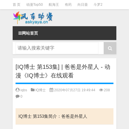
首 页
动漫Top50
航海王
有药
向日葵
斗罗2
斗罗3
火影
一拳超人
柯南
阴阳师
节目清单
网站首页
[IQ博士 第153集] | 爸爸是外星人 - 动
漫《IQ博士》在线观看
iqbs
IQ博士
2020年07月27日 19:49:44
208
0
IQ博士 第153集简介：爸爸是外星人