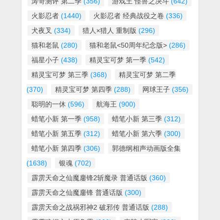
涛哥测评 第二季
(356)
游戏王 怪兽之决斗
(642)
火影忍者
(1440)
火影忍者 经典战役之卷
(336)
犬夜叉
(334)
猎人×猎人 重制版
(296)
猫和老鼠
(280)
猫和老鼠<50周年纪念版>
(286)
福星小子
(438)
精灵宝可梦 第一季
(542)
精灵宝可梦 第三季
(368)
精灵宝可梦 第二季
(370)
精灵宝可梦 第四季
(288)
网球王子
(356)
聪明的一休
(596)
航海王
(900)
蜡笔小新 第一季
(958)
蜡笔小新 第三季
(312)
蜡笔小新 第五季
(312)
蜡笔小新 第六季
(300)
蜡笔小新 第四季
(306)
郭德纲相声动画版全集
(1638)
银魂
(702)
霹雳天命之仙魔鏖锋2斩魔录 普通话版
(360)
霹雳天命之仙魔鏖锋 普通话版
(300)
霹雳天命之战祸邪神2 破邪传 普通话版
(288)