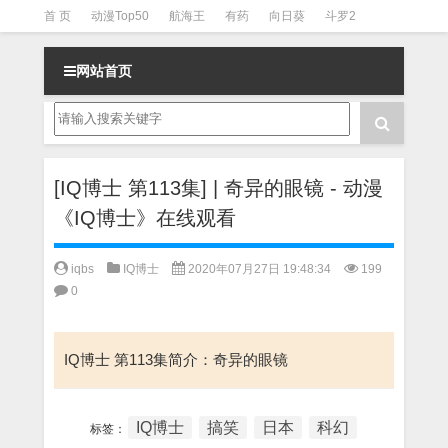
首 页
动漫Top50
航海王
有药
向日葵
斗罗2
斗罗3
火影
一拳超人
柯南
阴阳师
节目清单
网站首页
[IQ博士 第113集] | 奇异的眼镜 - 动漫
《IQ博士》在线观看
iqbs
IQ博士
2020年07月27日 19:48:34
199
0
IQ博士 第113集简介：奇异的眼镜
IQ博士
搞笑
日本
科幻
标签：