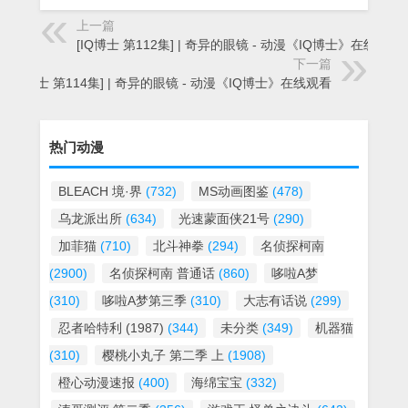
上一篇
[IQ博士 第112集] | 奇异的眼镜 - 动漫《IQ博士》在线观看
下一篇
[IQ博士 第114集] | 奇异的眼镜 - 动漫《IQ博士》在线观看
热门动漫
BLEACH 境·界
(732)
MS动画图鉴
(478)
乌龙派出所
(634)
光速蒙面侠21号
(290)
加菲猫
(710)
北斗神拳
(294)
名侦探柯南
(2900)
名侦探柯南 普通话
(860)
哆啦A梦
(310)
哆啦A梦第三季
(310)
大志有话说
(299)
忍者哈特利 (1987)
(344)
未分类
(349)
机器猫
(310)
樱桃小丸子 第二季 上
(1908)
橙心动漫速报
(400)
海绵宝宝
(332)