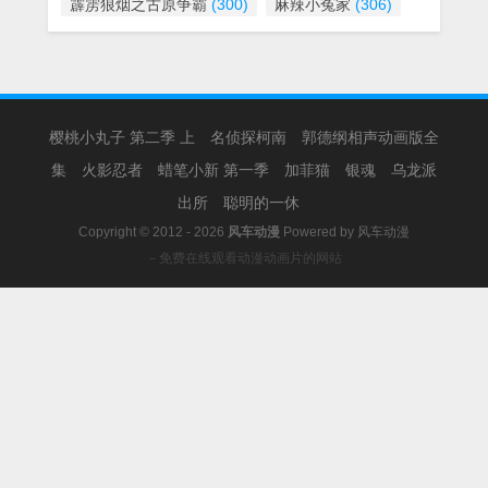
霹雳狼烟之古原争霸
(300)
麻辣小冤家
(306)
樱桃小丸子 第二季 上
名侦探柯南
郭德纲相声动画版全
集
火影忍者
蜡笔小新 第一季
加菲猫
银魂
乌龙派
出所
聪明的一休
Copyright © 2012 - 2026
风车动漫
Powered by
风车动漫
－免费在线观看动漫动画片的网站