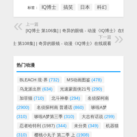
IQ博士
搞笑
日本
科幻
标签：
上一篇
[IQ博士 第106集] | 奇异的眼镜 - 动漫《IQ博士》在线观看
下一篇
[IQ博士 第108集] | 奇异的眼镜 - 动漫《IQ博士》在线观看
热门动漫
BLEACH 境·界
(732)
MS动画图鉴
(478)
乌龙派出所
(634)
光速蒙面侠21号
(290)
加菲猫
(710)
北斗神拳
(294)
名侦探柯南
(2900)
名侦探柯南 普通话
(860)
哆啦A梦
(310)
哆啦A梦第三季
(310)
大志有话说
(299)
忍者哈特利 (1987)
(344)
未分类
(349)
机器猫
(310)
樱桃小丸子 第二季 上
(1908)