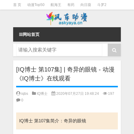
首 页
动漫Top50
航海王
有药
向日葵
斗罗2
斗罗3
火影
一拳超人
柯南
阴阳师
节目清单
网站首页
[IQ博士 第107集] | 奇异的眼镜 - 动漫
《IQ博士》在线观看
iqbs
IQ博士
2020年07月27日 19:48:24
197
0
IQ博士 第107集简介：奇异的眼镜