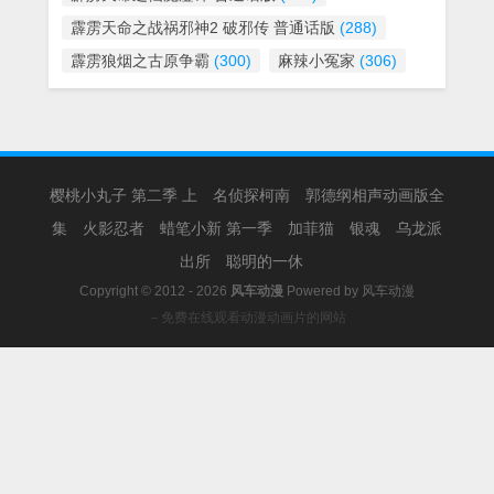
霹雳天命之战祸邪神2 破邪传 普通话版
(288)
霹雳狼烟之古原争霸
(300)
麻辣小冤家
(306)
樱桃小丸子 第二季 上
名侦探柯南
郭德纲相声动画版全
集
火影忍者
蜡笔小新 第一季
加菲猫
银魂
乌龙派
出所
聪明的一休
Copyright © 2012 - 2026
风车动漫
Powered by
风车动漫
－免费在线观看动漫动画片的网站