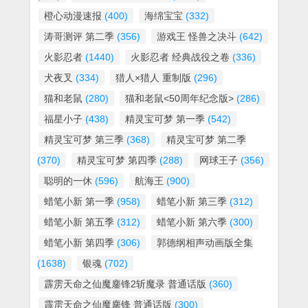
橙心动漫速报
(400)
海绵宝宝
(332)
涛哥测评 第二季
(356)
游戏王 怪兽之决斗
(642)
火影忍者
(1440)
火影忍者 经典战役之卷
(336)
犬夜叉
(334)
猎人×猎人 重制版
(296)
猫和老鼠
(280)
猫和老鼠<50周年纪念版>
(286)
福星小子
(438)
精灵宝可梦 第一季
(542)
精灵宝可梦 第三季
(368)
精灵宝可梦 第二季
(370)
精灵宝可梦 第四季
(288)
网球王子
(356)
聪明的一休
(596)
航海王
(900)
蜡笔小新 第一季
(958)
蜡笔小新 第三季
(312)
蜡笔小新 第五季
(312)
蜡笔小新 第六季
(300)
蜡笔小新 第四季
(306)
郭德纲相声动画版全集
(1638)
银魂
(702)
霹雳天命之仙魔鏖锋2斩魔录 普通话版
(360)
霹雳天命之仙魔鏖锋 普通话版
(300)