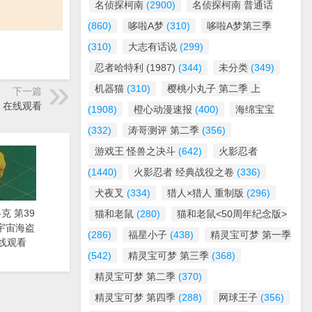
名侦探柯南
(2900)
名侦探柯南 普通话
(860)
哆啦A梦
(310)
哆啦A梦第三季
(310)
大志有话说
(299)
忍者哈特利 (1987)
(344)
未分类
(349)
机器猫
(310)
樱桃小丸子 第二季 上
下一篇
士》在线观看
(1908)
橙心动漫速报
(400)
海绵宝宝
(332)
涛哥测评 第二季
(356)
游戏王 怪兽之决斗
(642)
火影忍者
(1440)
火影忍者 经典战役之卷
(336)
犬夜叉
(334)
猎人×猎人 重制版
(296)
克 第39
猫和老鼠
(280)
猫和老鼠<50周年纪念版>
漫《宇宙海盗
(286)
福星小子
(438)
精灵宝可梦 第一季
线观看
(542)
精灵宝可梦 第三季
(368)
精灵宝可梦 第二季
(370)
精灵宝可梦 第四季
(288)
网球王子
(356)