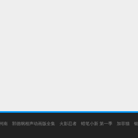
柯南
郭德纲相声动画版全集
火影忍者
蜡笔小新 第一季
加菲猫