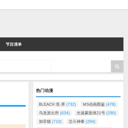
节目清单
热门动漫
BLEACH 境·界
(732)
MS动画图鉴
(478)
乌龙派出所
(634)
光速蒙面侠21号
(290)
加菲猫
(710)
北斗神拳
(294)