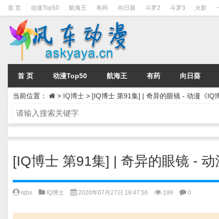
首 页
动漫Top50
航海王
有药
向日葵
斗罗2
斗罗3
火影
首 页
动漫Top50
航海王
有药
向日葵
当前位置：
>
IQ博士
>
[IQ博士 第91集] | 奇异的眼镜 - 动漫《
[IQ博士 第91集] | 奇异的眼镜 
iqbs
IQ博士
2020年07月27日 19:47:56
199
0