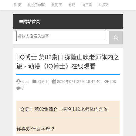
首 页
动漫Top50
航海王
有药
向日葵
斗罗2
斗罗3
火影
一拳超人
柯南
阴阳师
节目清单
网站首页
[IQ博士 第82集] | 探险山吹老师体内之
旅 - 动漫《IQ博士》在线观看
iqbs
IQ博士
2020年07月27日 19:47:40
203
0
IQ博士 第82集简介：探险山吹老师体内之旅
你喜欢什么字母？