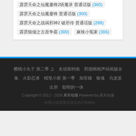
霹雳天命之仙魔鏖锋2斩魔录 普通话版
(360)
霹雳天命之仙魔鏖锋 普通话版
(300)
霹雳天命之战祸邪神2 破邪传 普通话版
(288)
霹雳狼烟之古原争霸
(300)
麻辣小冤家
(306)
樱桃小丸子 第二季 上
名侦探柯南
郭德纲相声动画版全
集
火影忍者
蜡笔小新 第一季
加菲猫
银魂
乌龙派
出所
聪明的一休
Copyright © 2012 - 2026
风车动漫
Powered by
风车动漫
－免费在线观看动漫动画片的网站