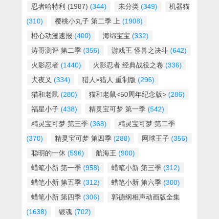
忍者哈特利 (1987)
(344)
未分类
(349)
机器猫
(310)
樱桃小丸子 第二季 上
(1908)
橙心动漫速报
(400)
海绵宝宝
(332)
涛哥测评 第二季
(356)
游戏王 怪兽之决斗
(642)
火影忍者
(1440)
火影忍者 经典战役之卷
(336)
犬夜叉
(334)
猎人×猎人 重制版
(296)
猫和老鼠
(280)
猫和老鼠<50周年纪念版>
(286)
福星小子
(438)
精灵宝可梦 第一季
(542)
精灵宝可梦 第三季
(368)
精灵宝可梦 第二季
(370)
精灵宝可梦 第四季
(288)
网球王子
(356)
聪明的一休
(596)
航海王
(900)
蜡笔小新 第一季
(958)
蜡笔小新 第三季
(312)
蜡笔小新 第五季
(312)
蜡笔小新 第六季
(300)
蜡笔小新 第四季
(306)
郭德纲相声动画版全集
(1638)
银魂
(702)