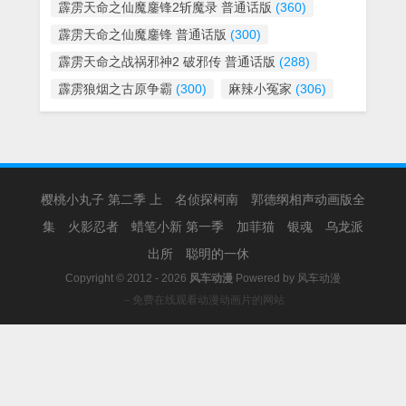
霹雳天命之仙魔鏖锋2斩魔录 普通话版
(360)
霹雳天命之仙魔鏖锋 普通话版
(300)
霹雳天命之战祸邪神2 破邪传 普通话版
(288)
霹雳狼烟之古原争霸
(300)
麻辣小冤家
(306)
樱桃小丸子 第二季 上
名侦探柯南
郭德纲相声动画版全
集
火影忍者
蜡笔小新 第一季
加菲猫
银魂
乌龙派
出所
聪明的一休
Copyright © 2012 - 2026
风车动漫
Powered by
风车动漫
－免费在线观看动漫动画片的网站