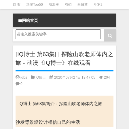
首 页
动漫Top50
航海王
有药
向日葵
斗罗2
斗罗3
火影
一拳超人
柯南
阴阳师
节目清单
网站首页
[IQ博士 第63集] | 探险山吹老师体内之
旅 - 动漫《IQ博士》在线观看
iqbs
IQ博士
2020年07月27日 19:47:05
204
0
IQ博士 第63集简介：探险山吹老师体内之旅
沙发背景墙设计相信自己的生活