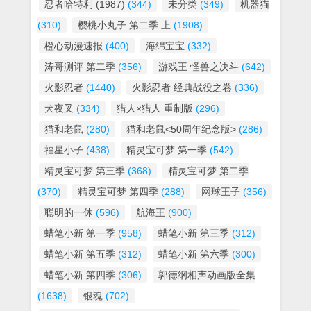
忍者哈特利 (1987)
(344)
未分类
(349)
机器猫
(310)
樱桃小丸子 第二季 上
(1908)
橙心动漫速报
(400)
海绵宝宝
(332)
涛哥测评 第二季
(356)
游戏王 怪兽之决斗
(642)
火影忍者
(1440)
火影忍者 经典战役之卷
(336)
犬夜叉
(334)
猎人×猎人 重制版
(296)
猫和老鼠
(280)
猫和老鼠<50周年纪念版>
(286)
福星小子
(438)
精灵宝可梦 第一季
(542)
精灵宝可梦 第三季
(368)
精灵宝可梦 第二季
(370)
精灵宝可梦 第四季
(288)
网球王子
(356)
聪明的一休
(596)
航海王
(900)
蜡笔小新 第一季
(958)
蜡笔小新 第三季
(312)
蜡笔小新 第五季
(312)
蜡笔小新 第六季
(300)
蜡笔小新 第四季
(306)
郭德纲相声动画版全集
(1638)
银魂
(702)