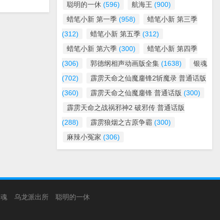
聪明的一休
(596)
航海王
(900)
蜡笔小新 第一季
(958)
蜡笔小新 第三季
(312)
蜡笔小新 第五季
(312)
蜡笔小新 第六季
(300)
蜡笔小新 第四季
(306)
郭德纲相声动画版全集
(1638)
银魂
(702)
霹雳天命之仙魔鏖锋2斩魔录 普通话版
(360)
霹雳天命之仙魔鏖锋 普通话版
(300)
霹雳天命之战祸邪神2 破邪传 普通话版
(288)
霹雳狼烟之古原争霸
(300)
麻辣小冤家
(306)
银魂
乌龙派出所
聪明的一休