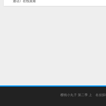
通话》在线观看
樱桃小丸子 第二季 上
名侦探