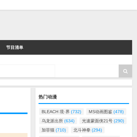
节目清单
热门动漫
BLEACH 境·界
(732)
MS动画图鉴
(478)
乌龙派出所
(634)
光速蒙面侠21号
(290)
加菲猫
(710)
北斗神拳
(294)