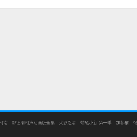
柯南
郭德纲相声动画版全集
火影忍者
蜡笔小新 第一季
加菲猫