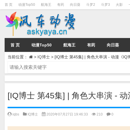
首 页
动漫Top50
航海王
有药
向日葵
斗罗2
斗罗3
火影
首 页
动漫Top50
航海王
有药
向日葵
当前位置：
>
IQ博士
>
[IQ博士 第45集] | 角色大串演 - 动漫《
[IQ博士 第45集] | 角色大串演 
iqbs
IQ博士
2020年07月27日 19:46:33
210
0