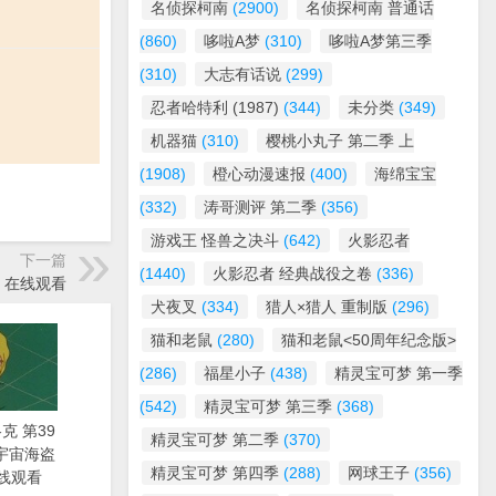
名侦探柯南
(2900)
名侦探柯南 普通话
(860)
哆啦A梦
(310)
哆啦A梦第三季
(310)
大志有话说
(299)
忍者哈特利 (1987)
(344)
未分类
(349)
机器猫
(310)
樱桃小丸子 第二季 上
(1908)
橙心动漫速报
(400)
海绵宝宝
(332)
涛哥测评 第二季
(356)
游戏王 怪兽之决斗
(642)
火影忍者
下一篇
(1440)
火影忍者 经典战役之卷
(336)
士》在线观看
犬夜叉
(334)
猎人×猎人 重制版
(296)
猫和老鼠
(280)
猫和老鼠<50周年纪念版>
(286)
福星小子
(438)
精灵宝可梦 第一季
(542)
精灵宝可梦 第三季
(368)
克 第39
精灵宝可梦 第二季
(370)
漫《宇宙海盗
精灵宝可梦 第四季
(288)
网球王子
(356)
线观看