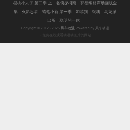
樱桃小丸子 第二季 上
名侦探柯南
郭德纲相声动画版全
集
火影忍者
蜡笔小新 第一季
加菲猫
银魂
乌龙派
出所
聪明的一休
Copyright © 2012 - 2026
风车动漫
Powered by
风车动漫
－免费在线观看动漫动画片的网站