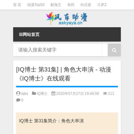
首 页
动漫Top50
航海王
有药
向日葵
斗罗2
斗罗3
火影
一拳超人
柯南
阴阳师
节目清单
网站首页
[IQ博士 第31集] | 角色大串演 - 动漫
《IQ博士》在线观看
iqbs
IQ博士
2020年07月27日 19:46:08
211
0
IQ博士 第31集简介：角色大串演