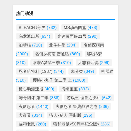
热门动漫
BLEACH 境·界
(732)
MS动画图鉴
(478)
乌龙派出所
(634)
光速蒙面侠21号
(290)
加菲猫
(710)
北斗神拳
(294)
名侦探柯南
(2900)
名侦探柯南 普通话
(860)
哆啦A梦
(310)
哆啦A梦第三季
(310)
大志有话说
(299)
忍者哈特利 (1987)
(344)
未分类
(349)
机器猫
(310)
樱桃小丸子 第二季 上
(1908)
橙心动漫速报
(400)
海绵宝宝
(332)
涛哥测评 第二季
(356)
游戏王 怪兽之决斗
(642)
火影忍者
(1440)
火影忍者 经典战役之卷
(336)
犬夜叉
(334)
猎人×猎人 重制版
(296)
猫和老鼠
(280)
猫和老鼠<50周年纪念版>
(286)