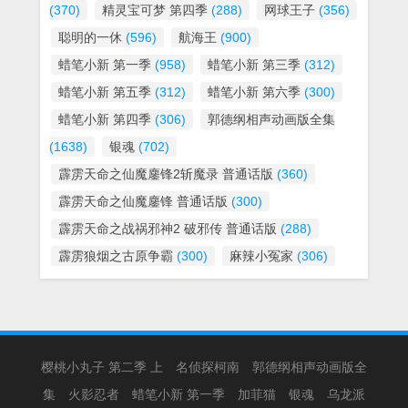
(370)
精灵宝可梦 第四季
(288)
网球王子
(356)
聪明的一休
(596)
航海王
(900)
蜡笔小新 第一季
(958)
蜡笔小新 第三季
(312)
蜡笔小新 第五季
(312)
蜡笔小新 第六季
(300)
蜡笔小新 第四季
(306)
郭德纲相声动画版全集
(1638)
银魂
(702)
霹雳天命之仙魔鏖锋2斩魔录 普通话版
(360)
霹雳天命之仙魔鏖锋 普通话版
(300)
霹雳天命之战祸邪神2 破邪传 普通话版
(288)
霹雳狼烟之古原争霸
(300)
麻辣小冤家
(306)
樱桃小丸子 第二季 上
名侦探柯南
郭德纲相声动画版全
集
火影忍者
蜡笔小新 第一季
加菲猫
银魂
乌龙派