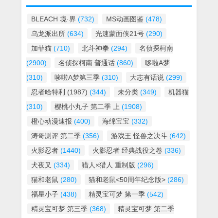
BLEACH 境·界
(732)
MS动画图鉴
(478)
乌龙派出所
(634)
光速蒙面侠21号
(290)
加菲猫
(710)
北斗神拳
(294)
名侦探柯南
(2900)
名侦探柯南 普通话
(860)
哆啦A梦
(310)
哆啦A梦第三季
(310)
大志有话说
(299)
忍者哈特利 (1987)
(344)
未分类
(349)
机器猫
(310)
樱桃小丸子 第二季 上
(1908)
橙心动漫速报
(400)
海绵宝宝
(332)
涛哥测评 第二季
(356)
游戏王 怪兽之决斗
(642)
火影忍者
(1440)
火影忍者 经典战役之卷
(336)
犬夜叉
(334)
猎人×猎人 重制版
(296)
猫和老鼠
(280)
猫和老鼠<50周年纪念版>
(286)
福星小子
(438)
精灵宝可梦 第一季
(542)
精灵宝可梦 第三季
(368)
精灵宝可梦 第二季