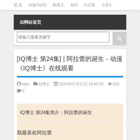
首 页
动漫Top50
航海王
有药
向日葵
斗罗2
斗罗3
火影
一拳超人
柯南
阴阳师
节目清单
网站首页
[IQ博士 第24集] | 阿拉蕾的诞生 - 动漫
《IQ博士》在线观看
iqbs
IQ博士
2020年07月27日 19:45:56
203
0
IQ博士 第24集简介：阿拉蕾的诞生
我最喜欢阿拉蕾