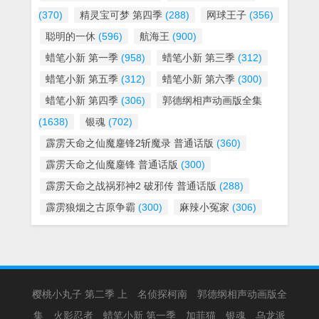
(370)
精灵宝可梦 第四季
(288)
网球王子
(356)
聪明的一休
(596)
航海王
(900)
蜡笔小新 第一季
(958)
蜡笔小新 第三季
(312)
蜡笔小新 第五季
(312)
蜡笔小新 第六季
(300)
蜡笔小新 第四季
(306)
郭德纲相声动画版全集
(1638)
银魂
(702)
霹雳天命之仙魔鏖锋2斩魔录 普通话版
(360)
霹雳天命之仙魔鏖锋 普通话版
(300)
霹雳天命之战祸邪神2 破邪传 普通话版
(288)
霹雳狼烟之古原争霸
(300)
麻辣小冤家
(306)
樱桃小丸子 第二季 上
名侦探柯南
郭德纲相声动画版全
集
火影忍者
蜡笔小新 第一季
加菲猫
银魂
乌龙派