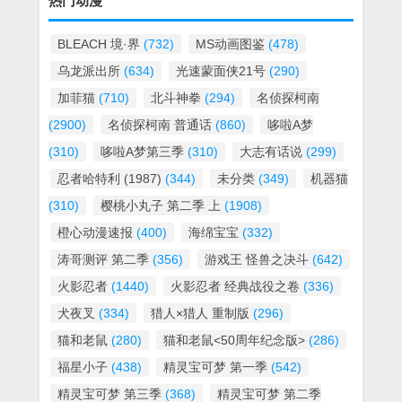
热门动漫
BLEACH 境·界
(732)
MS动画图鉴
(478)
乌龙派出所
(634)
光速蒙面侠21号
(290)
加菲猫
(710)
北斗神拳
(294)
名侦探柯南
(2900)
名侦探柯南 普通话
(860)
哆啦A梦
(310)
哆啦A梦第三季
(310)
大志有话说
(299)
忍者哈特利 (1987)
(344)
未分类
(349)
机器猫
(310)
樱桃小丸子 第二季 上
(1908)
橙心动漫速报
(400)
海绵宝宝
(332)
涛哥测评 第二季
(356)
游戏王 怪兽之决斗
(642)
火影忍者
(1440)
火影忍者 经典战役之卷
(336)
犬夜叉
(334)
猎人×猎人 重制版
(296)
猫和老鼠
(280)
猫和老鼠<50周年纪念版>
(286)
福星小子
(438)
精灵宝可梦 第一季
(542)
精灵宝可梦 第三季
(368)
精灵宝可梦 第二季