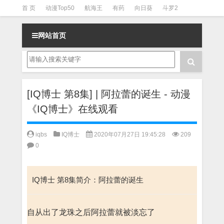
首 页
动漫Top50
航海王
有药
向日葵
斗罗2
斗罗3
火影
一拳超人
柯南
阴阳师
节目清单
网站首页
[IQ博士 第8集] | 阿拉蕾的诞生 - 动漫
《IQ博士》在线观看
iqbs
IQ博士
2020年07月27日 19:45:28
209
0
IQ博士 第8集简介：阿拉蕾的诞生
自从出了龙珠之后阿拉蕾就被淡忘了