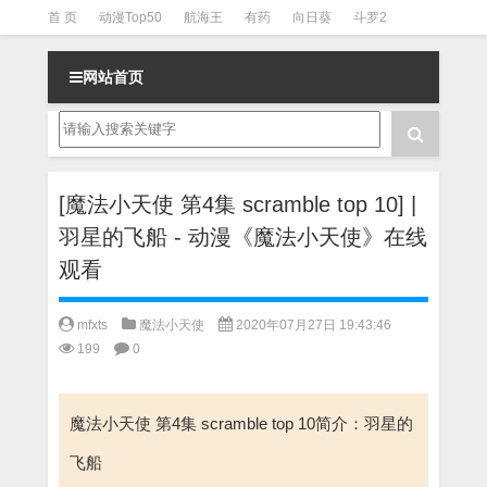
首 页
动漫Top50
航海王
有药
向日葵
斗罗2
斗罗3
火影
一拳超人
柯南
阴阳师
节目清单
网站首页
[魔法小天使 第4集 scramble top 10] |
羽星的飞船 - 动漫《魔法小天使》在线
观看
mfxts
魔法小天使
2020年07月27日 19:43:46
199
0
魔法小天使 第4集 scramble top 10简介：羽星的
飞船