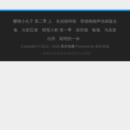
樱桃小丸子 第二季 上
名侦探柯南
郭德纲相声动画版全
集
火影忍者
蜡笔小新 第一季
加菲猫
银魂
乌龙派
出所
聪明的一休
Copyright © 2012 - 2026
风车动漫
Powered by
风车动漫
－免费在线观看动漫动画片的网站