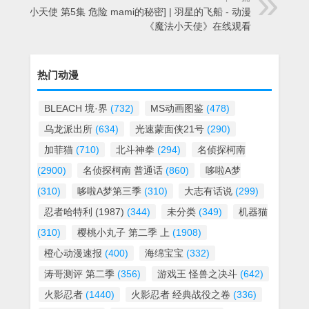
[魔法小天使 第5集 危险 mami的秘密] | 羽星的飞船 - 动漫
《魔法小天使》在线观看
热门动漫
BLEACH 境·界
(732)
MS动画图鉴
(478)
乌龙派出所
(634)
光速蒙面侠21号
(290)
加菲猫
(710)
北斗神拳
(294)
名侦探柯南
(2900)
名侦探柯南 普通话
(860)
哆啦A梦
(310)
哆啦A梦第三季
(310)
大志有话说
(299)
忍者哈特利 (1987)
(344)
未分类
(349)
机器猫
(310)
樱桃小丸子 第二季 上
(1908)
橙心动漫速报
(400)
海绵宝宝
(332)
涛哥测评 第二季
(356)
游戏王 怪兽之决斗
(642)
火影忍者
(1440)
火影忍者 经典战役之卷
(336)