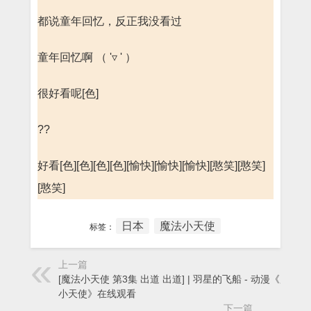
都说童年回忆，反正我没看过
童年回忆啊 （ '▿ ' ）
很好看呢[色]
??
好看[色][色][色][色][愉快][愉快][愉快][憨笑][憨笑]
[憨笑]
日本
魔法小天使
标签：
上一篇
[魔法小天使 第3集 出道 出道] | 羽星的飞船 - 动漫《魔法
小天使》在线观看
下一篇