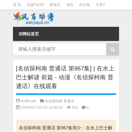
首 页
动漫Top50
航海王
有药
向日葵
斗罗2
斗罗3
火影
一拳超人
柯南
阴阳师
节目清单
网站首页
[名侦探柯南 普通话 第967集] | 在水上
巴士解谜 前篇 - 动漫《名侦探柯南 普
通话》在线观看
mztkn pth
名侦探柯南 普通话
2020年07月27日 19:40:02
203
0
名侦探柯南 普通话 第967集简介：在水上巴士解