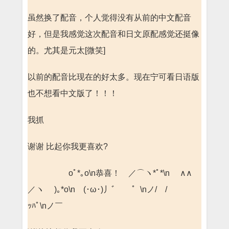
虽然换了配音，个人觉得没有从前的中文配音
好，但是我感觉这次配音和日文原配感觉还挺像
的。尤其是元太[微笑]
以前的配音比现在的好太多。现在宁可看日语版
也不想看中文版了！！！
我抓
谢谢 比起你我更喜欢?
oﾟ*｡o\n恭喜！ ／⌒ヽ*ﾟ*\n ∧∧
／ヽ )｡*o\n (･ω･)丿ﾞ￣￣゜\nノ/ /
ｯﾊﾟ\nノ￣ゝ