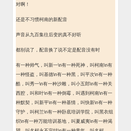
对啊！
还是不习惯柯南的新配音
声音从九百集往后变的真不好听
都别说了，配音换了说不定是配音没有时
有一种帅气，叫新一\n有一种死神，叫柯南\n有
一种怪盗，叫基德\n有一种黑，叫平次\n有一种
酷，叫秀一\n有一种沙雕，叫小五郎\n有一种关
西腔，叫和叶\n有一种倒霉，叫遇到柯南\n有一
种默契，叫新平\n有一种基情，叫快新\n有一种
守护，叫柯兰\n有一种卧底培训学院，叫黑衣组
织\n有一种万能培训基地，叫夏威夷\n有一种渴
望，叫名柯永不完结\n有一种童年，叫名柯