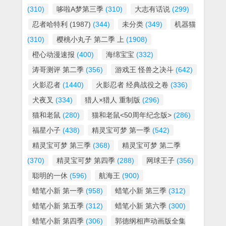
(310)
哆啦A梦第三季
(310)
大志有话说
(299)
忍者哈特利 (1987)
(344)
未分类
(349)
机器猫
(310)
樱桃小丸子 第二季 上
(1908)
橙心动漫速报
(400)
海绵宝宝
(332)
涛哥测评 第二季
(356)
游戏王 怪兽之决斗
(642)
火影忍者
(1440)
火影忍者 经典战役之卷
(336)
犬夜叉
(334)
猎人×猎人 重制版
(296)
猫和老鼠
(280)
猫和老鼠<50周年纪念版>
(286)
福星小子
(438)
精灵宝可梦 第一季
(542)
精灵宝可梦 第三季
(368)
精灵宝可梦 第二季
(370)
精灵宝可梦 第四季
(288)
网球王子
(356)
聪明的一休
(596)
航海王
(900)
蜡笔小新 第一季
(958)
蜡笔小新 第三季
(312)
蜡笔小新 第五季
(312)
蜡笔小新 第六季
(300)
蜡笔小新 第四季
(306)
郭德纲相声动画版全集