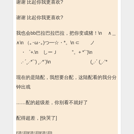
谢谢 比起你我更喜欢?
谢谢 比起你我更喜欢?
我也会bb巴拉巴拉巴拉，把你变成猪！\n ∧＿
∧\n （｡･ω･｡)つ━☆・*。\n ⊂ ノ
・゜+.\n しーＪ °。+ *´¨)\n
.· ´¸.·*´¨) ¸.·*¨)\n (¸.·´ (¸.·’*
现在的是陆配，我想要台配，这陆配看的我分分
钟出戏
……配的超级差，你别看不就好了
配得超差，[快哭了]
[流泪][流泪][流泪]