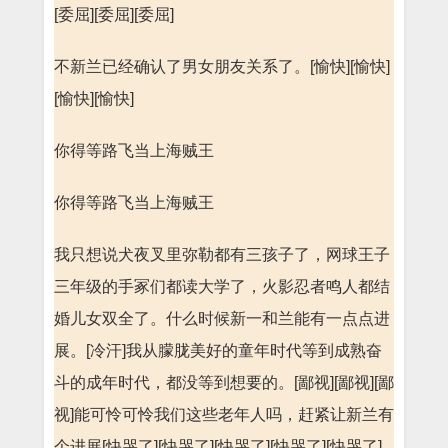
[委屈][委屈][委屈]
不新兰已经确认了男女朋友关系了。[愉快][愉快]
[愉快][愉快]
你得等路飞当上海贼王
你得等路飞当上海贼王
我只想说犬夜叉里弥勒都有三孩子了，网球王子
三年级的手冢们都读大学了，火影忍者鸣人都结
婚儿女双全了。什么时候新一和兰能有一点点进
展。[冷汗]我从朦胧美好的童年时代等到成熟奋
斗的成年时代，都没等到想要的。[鄙视][鄙视][鄙
视]能可怜可怜我们这些老年人吗，赶紧让新兰有
个进展[快哭了][快哭了][快哭了][快哭了][快哭了]