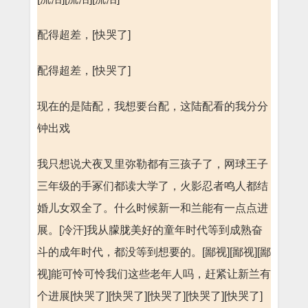
配得超差，[快哭了]
配得超差，[快哭了]
现在的是陆配，我想要台配，这陆配看的我分分
钟出戏
我只想说犬夜叉里弥勒都有三孩子了，网球王子
三年级的手冢们都读大学了，火影忍者鸣人都结
婚儿女双全了。什么时候新一和兰能有一点点进
展。[冷汗]我从朦胧美好的童年时代等到成熟奋
斗的成年时代，都没等到想要的。[鄙视][鄙视][鄙
视]能可怜可怜我们这些老年人吗，赶紧让新兰有
个进展[快哭了][快哭了][快哭了][快哭了][快哭了]