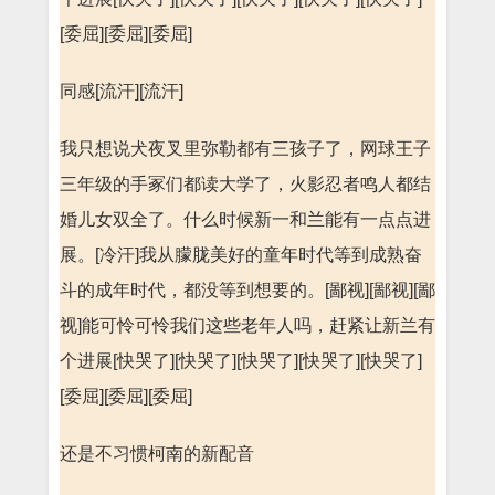
[委屈][委屈][委屈]
同感[流汗][流汗]
我只想说犬夜叉里弥勒都有三孩子了，网球王子
三年级的手冢们都读大学了，火影忍者鸣人都结
婚儿女双全了。什么时候新一和兰能有一点点进
展。[冷汗]我从朦胧美好的童年时代等到成熟奋
斗的成年时代，都没等到想要的。[鄙视][鄙视][鄙
视]能可怜可怜我们这些老年人吗，赶紧让新兰有
个进展[快哭了][快哭了][快哭了][快哭了][快哭了]
[委屈][委屈][委屈]
还是不习惯柯南的新配音