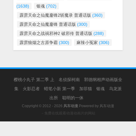
(1638)
银魂
(702)
霹雳天命之仙魔鏖锋2斩魔录 普通话版
(360)
霹雳天命之仙魔鏖锋 普通话版
(300)
霹雳天命之战祸邪神2 破邪传 普通话版
(288)
霹雳狼烟之古原争霸
(300)
麻辣小冤家
(306)
樱桃小丸子 第二季 上
名侦探柯南
郭德纲相声动画版全
集
火影忍者
蜡笔小新 第一季
加菲猫
银魂
乌龙派
出所
聪明的一休
Copyright © 2012 - 2026
风车动漫
Powered by
风车动漫
－免费在线观看动漫动画片的网站