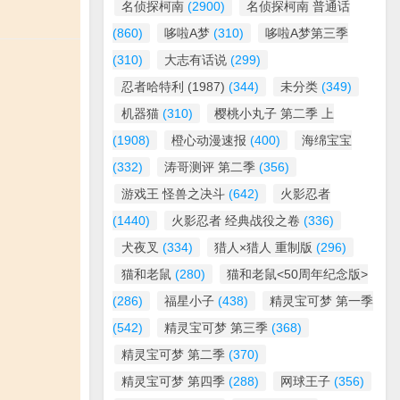
名侦探柯南
(2900)
名侦探柯南 普通话
(860)
哆啦A梦
(310)
哆啦A梦第三季
(310)
大志有话说
(299)
忍者哈特利 (1987)
(344)
未分类
(349)
机器猫
(310)
樱桃小丸子 第二季 上
(1908)
橙心动漫速报
(400)
海绵宝宝
(332)
涛哥测评 第二季
(356)
游戏王 怪兽之决斗
(642)
火影忍者
(1440)
火影忍者 经典战役之卷
(336)
犬夜叉
(334)
猎人×猎人 重制版
(296)
猫和老鼠
(280)
猫和老鼠<50周年纪念版>
(286)
福星小子
(438)
精灵宝可梦 第一季
(542)
精灵宝可梦 第三季
(368)
精灵宝可梦 第二季
(370)
精灵宝可梦 第四季
(288)
网球王子
(356)