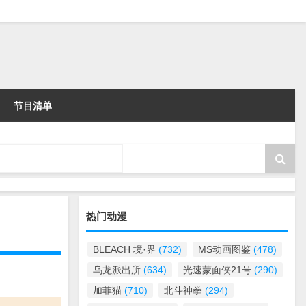
节目清单
热门动漫
BLEACH 境·界
(732)
MS动画图鉴
(478)
乌龙派出所
(634)
光速蒙面侠21号
(290)
加菲猫
(710)
北斗神拳
(294)