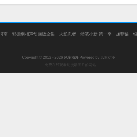
柯南
郭德纲相声动画版全集
火影忍者
蜡笔小新 第一季
加菲猫
Copyright © 2012 - 2026
风车动漫
Powered by
风车动漫
－免费在线观看动漫动画片的网站