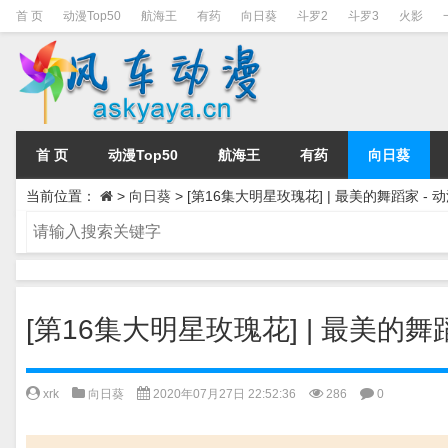
首 页
动漫Top50
航海王
有药
向日葵
斗罗2
斗罗3
火影
首 页
动漫Top50
航海王
有药
向日葵
当前位置：
>
向日葵
>
[第16集大明星玫瑰花] | 最美的舞蹈家 
[第16集大明星玫瑰花] | 最美的
xrk
向日葵
2020年07月27日 22:52:36
286
0