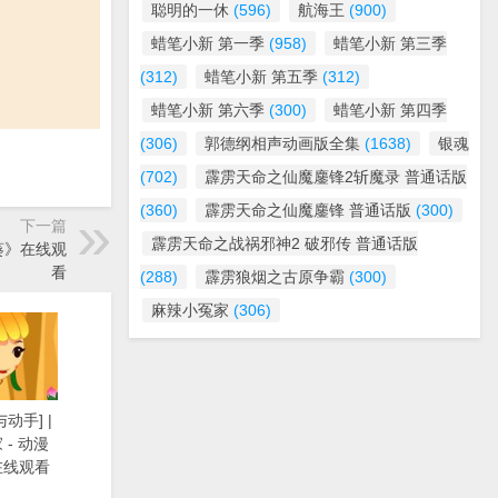
聪明的一休
(596)
航海王
(900)
蜡笔小新 第一季
(958)
蜡笔小新 第三季
(312)
蜡笔小新 第五季
(312)
蜡笔小新 第六季
(300)
蜡笔小新 第四季
(306)
郭德纲相声动画版全集
(1638)
银魂
(702)
霹雳天命之仙魔鏖锋2斩魔录 普通话版
(360)
霹雳天命之仙魔鏖锋 普通话版
(300)
下一篇
霹雳天命之战祸邪神2 破邪传 普通话版
日葵》在线观
看
(288)
霹雳狼烟之古原争霸
(300)
麻辣小冤家
(306)
动手] |
- 动漫
在线观看