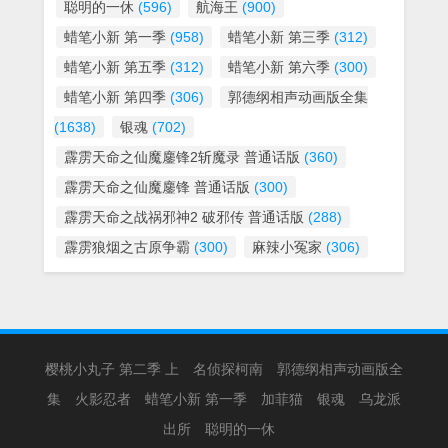
聪明的一休
(596)
航海王
(900)
蜡笔小新 第一季
(958)
蜡笔小新 第三季
(312)
蜡笔小新 第五季
(312)
蜡笔小新 第六季
(300)
蜡笔小新 第四季
(306)
郭德纲相声动画版全集
(1638)
银魂
(702)
霹雳天命之仙魔鏖锋2斩魔录 普通话版
(360)
霹雳天命之仙魔鏖锋 普通话版
(300)
霹雳天命之战祸邪神2 破邪传 普通话版
(288)
霹雳狼烟之古原争霸
(300)
麻辣小冤家
(306)
樱桃小丸子 第二季 上
名侦探柯南
郭德纲相声动画版全
集
火影忍者
蜡笔小新 第一季
加菲猫
银魂
乌龙派
出所
聪明的一休