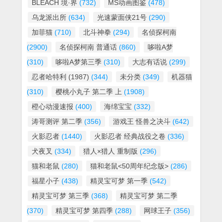
BLEACH 境·界
(732)
MS动画图鉴
(478)
乌龙派出所
(634)
光速蒙面侠21号
(290)
加菲猫
(710)
北斗神拳
(294)
名侦探柯南
(2900)
名侦探柯南 普通话
(860)
哆啦A梦
(310)
哆啦A梦第三季
(310)
大志有话说
(299)
忍者哈特利 (1987)
(344)
未分类
(349)
机器猫
(310)
樱桃小丸子 第二季 上
(1908)
橙心动漫速报
(400)
海绵宝宝
(332)
涛哥测评 第二季
(356)
游戏王 怪兽之决斗
(642)
火影忍者
(1440)
火影忍者 经典战役之卷
(336)
犬夜叉
(334)
猎人×猎人 重制版
(296)
猫和老鼠
(280)
猫和老鼠<50周年纪念版>
(286)
福星小子
(438)
精灵宝可梦 第一季
(542)
精灵宝可梦 第三季
(368)
精灵宝可梦 第二季
(370)
精灵宝可梦 第四季
(288)
网球王子
(356)