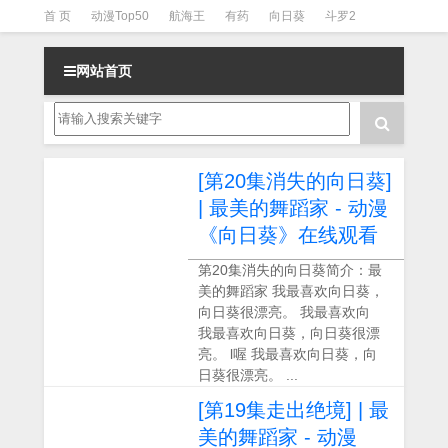
首 页
动漫Top50
航海王
有药
向日葵
斗罗2
斗罗3
火影
一拳超人
柯南
阴阳师
节目清单
网站首页
[第20集消失的向日葵]
| 最美的舞蹈家 - 动漫
《向日葵》在线观看
第20集消失的向日葵简介：最
美的舞蹈家 我最喜欢向日葵，
向日葵很漂亮。 我最喜欢向
我最喜欢向日葵，向日葵很漂
亮。 l喔 我最喜欢向日葵，向
日葵很漂亮。 ...
[第19集走出绝境] | 最
美的舞蹈家 - 动漫