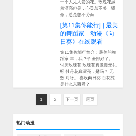
一个人见人爱的花。玫瑰花虽
然漂亮但是，心灵却不美，骄
傲，总是想不劳而...
[第11集你能行] | 最美
的舞蹈家 - 动漫《向
日葵》在线观看
第11集你能行简介：最美的舞
蹈家 年，我 ?平 全部好了。
讨厌玫瑰花 玫瑰花真傲慢无礼
呀 牡丹花真漂亮，是吗？ 无
数 对呀。 喜欢向日葵 百花苑
是什么东西呀？
1
2
下一页
尾页
热门动漫