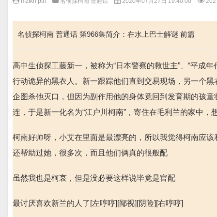
mztkn pth
名侦探柯南 普通话
2020年07月27日 19:40:00
202
名侦探柯南 普通话 第966集简介：在水上巴士解谜 前篇
高中生侦探工藤新一，被称为“日本警察的救世主”、“平成
行动诡异的黑衣人。新一跟踪他们直到交易现场，另一个黑衣
企图杀他灭口，但因为副作用他的身体竟回到发育期的孩童
连，于是新一化名为“江户川柯南”，寄住在毛利兰的家中，
柯南好帅呀，小艾在里面是最漂亮的，所以我觉得柯南应该
还帮助过她，很多次，而且他们俩真的很般配
虽然我也是柯哀，但是没必要这样说毕竟是官配
最讨厌喜欢新兰的人了[左哼哼][鄙视][阴险][右哼哼]