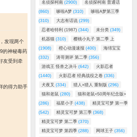
名侦探柯南
(2900)
名侦探柯南 普通话
(860)
哆啦A梦
(310)
哆啦A梦第三季
(310)
大志有话说
(299)
忍者哈特利 (1987)
(344)
未分类
(349)
机器猫
(310)
樱桃小丸子 第二季 上
时，发现两个
(1908)
橙心动漫速报
(400)
海绵宝宝
9的神秘毒药
(332)
涛哥测评 第二季
(356)
好友受到牵
游戏王 怪兽之决斗
(642)
火影忍者
(1440)
火影忍者 经典战役之卷
(336)
犬夜叉
(334)
猎人×猎人 重制版
(296)
样的得力助手
猫和老鼠
(280)
猫和老鼠<50周年纪念版>
(286)
福星小子
(438)
精灵宝可梦 第一季
(542)
精灵宝可梦 第三季
(368)
精灵宝可梦 第二季
(370)
精灵宝可梦 第四季
(288)
网球王子
(356)