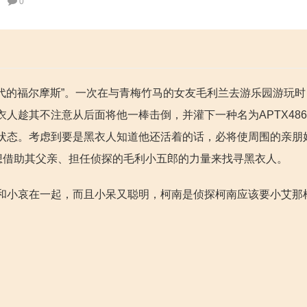
0
年代的福尔摩斯”。一次在与青梅竹马的女友毛利兰去游乐园游玩
人趁其不注意从后面将他一棒击倒，并灌下一种名为APTX486
状态。考虑到要是黑衣人知道他还活着的话，必将使周围的亲朋
想借助其父亲、担任侦探的毛利小五郎的力量来找寻黑衣人。
和小哀在一起，而且小呆又聪明，柯南是侦探柯南应该要小艾那