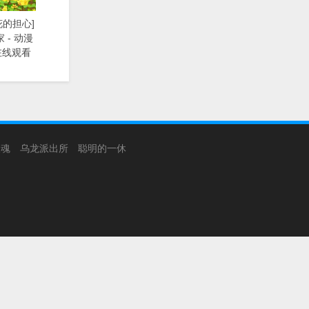
花的担心]
 - 动漫
在线观看
银魂
乌龙派出所
聪明的一休