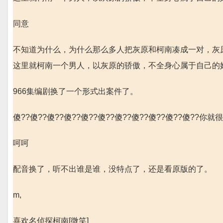
同意
不知道为什么，为什么那么多人把灰原和柯南凑成一对，灰
这里就柯南一个男人，以灰原的骄傲，不全身心属于自己的
966集编剧换了一个形式出案件了。
傻??傻??傻??傻??傻??傻??傻??傻??傻??傻??傻??你就
呵呵
配音换了，听不出谁是谁，没特点了，还是看原版的了。
m,
喜欢名侦探柯南[微笑]