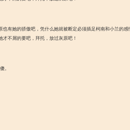
原也有她的骄傲吧，凭什么她就被断定必须插足柯南和小兰的感
她才不屑的要吧，拜托，放过灰原吧！
很傻。